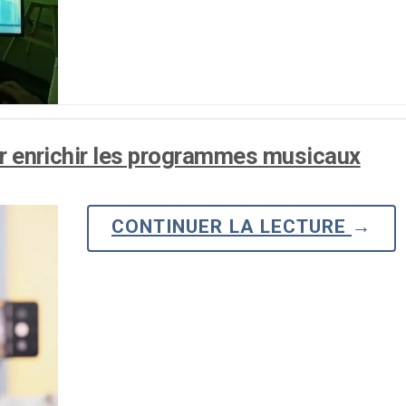
Monétisation vidéo
té
Marketing vidéo
our enrichir les programmes musicaux
CONTINUER LA LECTURE
→