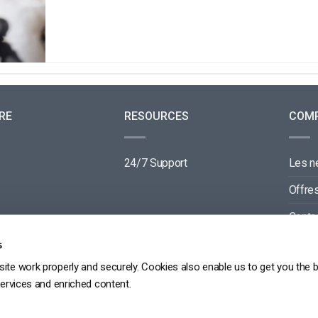
RE
RESOURCES
COM
24/7 Support
Les 
Offre
Conta
Parte
s
ite work properly and securely. Cookies also enable us to get you the 
services and enriched content.