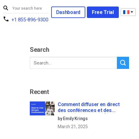
Dashboard
Free Trial
+1 855-896-9300
Search
Recent
Comment diffuser en direct
des conférences et des
réunions virtuelles ? [2021
by Emily Krings
Update]
March 21, 2025