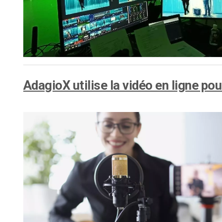
d’apprentissage en ligne
CMS vidéo
Confidentialité et sécuri
AdagioX utilise la vidéo en ligne p