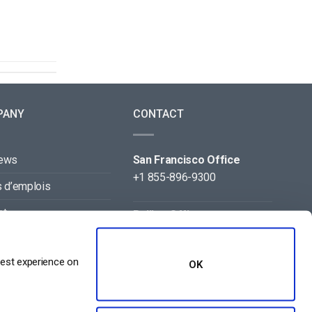
PANY
CONTACT
news
San Francisco Office
+1 855-896-9300
s d’emplois
ct
Beijing Office
+86 105-123-5043
naires
best experience on
OK