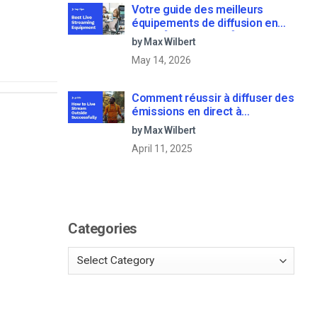
Votre guide des meilleurs
équipements de diffusion en
direct [2025 Update]
by Max Wilbert
May 14, 2026
Comment réussir à diffuser des
émissions en direct à
l’extérieur : Un guide étape par
by Max Wilbert
étape [2021 Update]
April 11, 2025
Categories