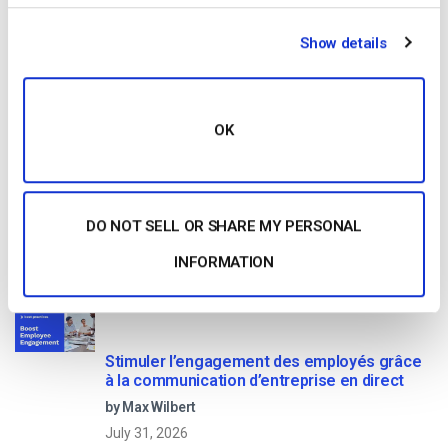
Comment diffuser en direct à partir d’un
iPhone d’Apple en 6 étapes faciles
Show details
by Emily Krings
August 5, 2026
OK
OTT Full Form – Le présent et l’avenir des
médias en continu
DO NOT SELL OR SHARE MY PERSONAL
by Jon Whitehead
INFORMATION
August 4, 2026
Stimuler l’engagement des employés grâce
à la communication d’entreprise en direct
by Max Wilbert
July 31, 2026