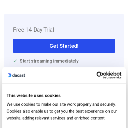
Free 14-Day Trial
Get Started!
Start streaming immediately
No credit card required
10 GB of bandwidth
This website uses cookies
We use cookies to make our site work properly and securely.
Read Next
Cookies also enable us to get you the best experience on our
website, adding relevant services and enriched content.