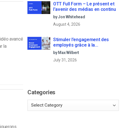
OTT Full Form – Le présent et
l’avenir des médias en continu
by Jon Whitehead
August 4, 2026
vidéo avancé
Stimuler l’engagement des
employés grâce à la
r la
communication d’entreprise en
by Max Wilbert
direct
July 31, 2026
Categories
liquerons