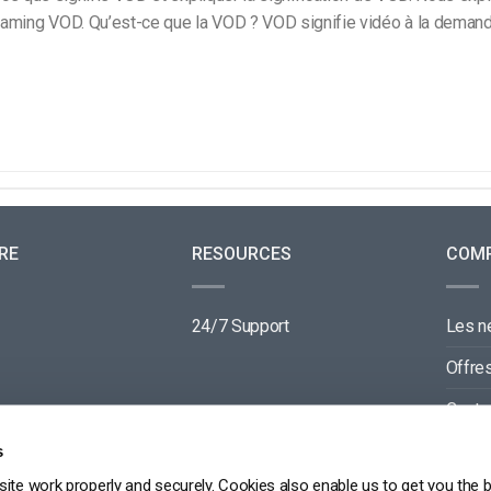
eaming VOD. Qu’est-ce que la VOD ? VOD signifie vidéo à la demand
RE
RESOURCES
COM
24/7 Support
Les 
Offre
Conta
Parte
s
ite work properly and securely. Cookies also enable us to get you the 