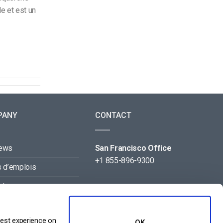
e et est un
PANY
CONTACT
news
San Francisco Office
+1 855-896-9300
s d’emplois
ct
Beijing Office
+86 105-123-5043
naires
best experience on
OK