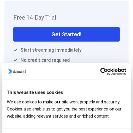
Free 14-Day Trial
Get Started!
Start streaming immediately
No credit card required
10 GB of bandwidth
This website uses cookies
Read Next
We use cookies to make our site work properly and securely.
Cookies also enable us to get you the best experience on our
website, adding relevant services and enriched content.
Stimuler l’engagement des employés grâce
à la communication d’entreprise en direct