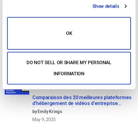
Show details
by Max Wilbert
December 10, 2018
OK
Comparaison des 25 meilleures plateformes
de diffusion en direct en 2025
by Max Wilbert
DO NOT SELL OR SHARE MY PERSONAL
January 13, 2026
INFORMATION
Comparaison des 20 meilleures plateformes
d’hébergement de vidéos d’entreprise
[Updated for 2022]
by Emily Krings
May 9, 2025