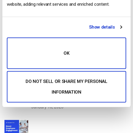
website, adding relevant services and enriched content.
Read Next
Show details
Comment diffuser en direct à partir d’un
iPhone d’Apple en 6 étapes faciles
by Emily Krings
OK
April 23, 2025
DO NOT SELL OR SHARE MY PERSONAL
OTT Full Form – Le présent et l’avenir des
médias en continu
INFORMATION
by Jon Whitehead
January 16, 2026