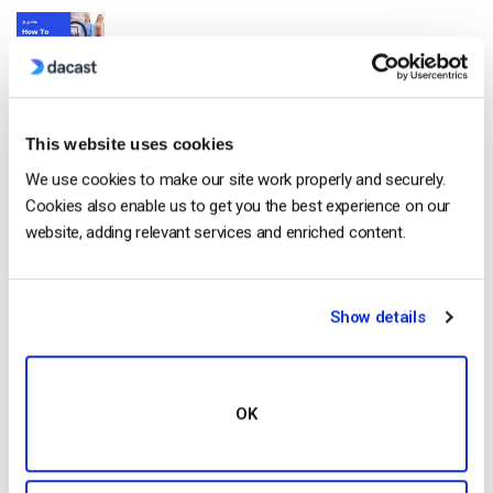
Comment diffuser en direct à partir d’un
iPhone d’Apple en 6 étapes faciles
by Emily Krings
This website uses cookies
August 5, 2026
We use cookies to make our site work properly and securely.
Cookies also enable us to get you the best experience on our
website, adding relevant services and enriched content.
OTT Full Form – Le présent et l’avenir des
médias en continu
by Jon Whitehead
Show details
August 4, 2026
OK
Stimuler l’engagement des employés grâce
à la communication d’entreprise en direct