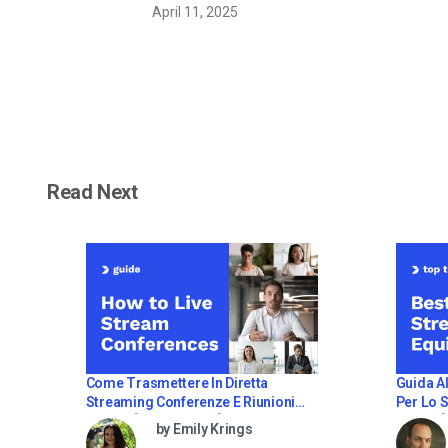
April 11, 2025
guida passo
dopo passo
[2021 Update]
Read Next
Come Trasmettere In Diretta
Guida Al
Streaming Conferenze E Riunioni
Per Lo St
Virtuali [2021 Update]
Update]
by Emily Krings