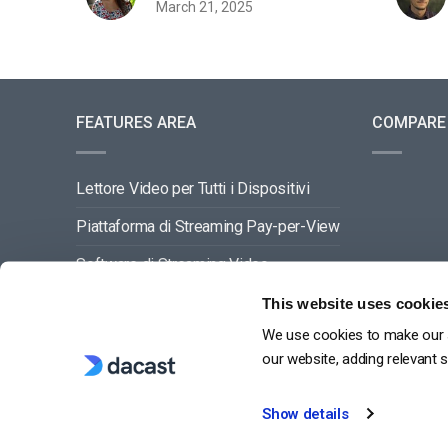
March 21, 2025
FEATURES AREA
COMPARE
Lettore Video per Tutti i Dispositivi
Piattaforma di Streaming Pay-per-View
Software di Streaming Video
Gestione dei Contenuti Video
This website uses cookie
We use cookies to make our s
VEDI TUTTO
our website, adding relevant 
Show details