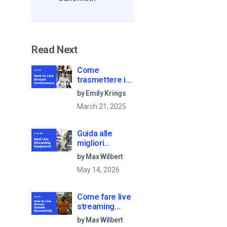
Read Next
Come
trasmettere in
diretta
by Emily Krings
streaming
March 21, 2025
conferenze e
riunioni virtuali
[2021 Update]
Guida alle
migliori
apparecchiature
by Max Wilbert
per lo
May 14, 2026
streaming dal
vivo [2025
Update]
Come fare live
streaming
all’aperto con
by Max Wilbert
successo: Una