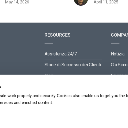
May 14, 2026
April 11, 2025
RESOURCES
COMPA
Assistenza 24/7
Notizia
Storie di Successo dei Clienti
Chi Siam
Blog
Lavora c
Video API Documentation
Contactti
s
ite work properly and securely. Cookies also enable us to get you the 
Player API Documentation
Partners
services and enriched content.
GDPR
POLITICA SULLA RISERVATEZZA
TERMINI DI SERVIZIO
MAPPA DEL SITO