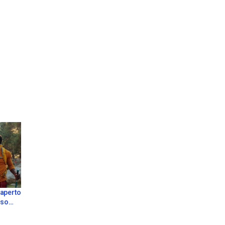
’aperto
sso