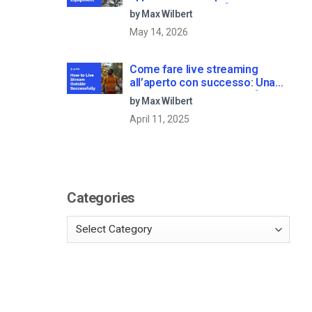
streaming dal vivo [2025
by Max Wilbert
Update]
May 14, 2026
Come fare live streaming
all’aperto con successo: Una
guida passo dopo passo [2021
by Max Wilbert
Update]
April 11, 2025
Categories