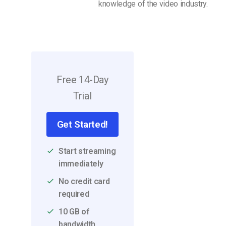
knowledge of the video industry.
Video CMS
Privacy e Sicurezza
Free 14-Day
Trial
Get Started!
Start streaming
immediately
No credit card
required
10 GB of
bandwidth