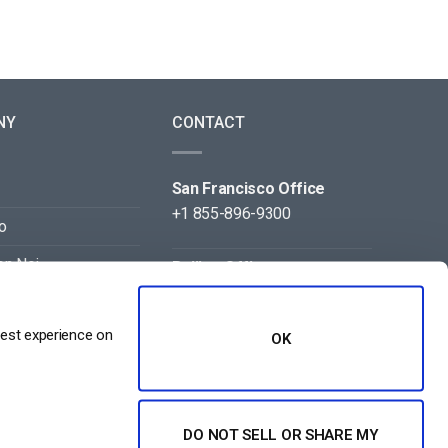
NY
CONTACT
San Francisco Office
+1 855-896-9300
o
on Noi
Beijing Office
+86 105-123-5043
best experience on
OK
DO NOT SELL OR SHARE MY