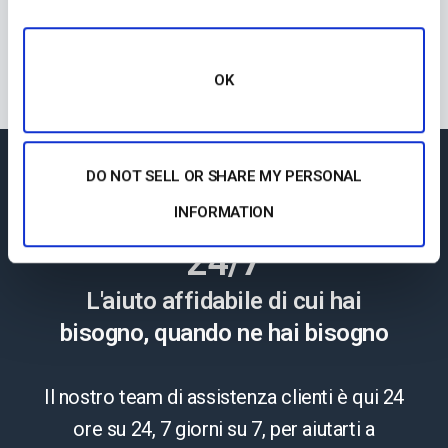
- Lindsay George,
CEO di ComeSee
TV
OK
DO NOT SELL OR SHARE MY PERSONAL
Supporto Tecnico
INFORMATION
24/7
L'aiuto affidabile di cui hai
bisogno, quando ne hai bisogno
Il nostro team di assistenza clienti è qui 24
ore su 24, 7 giorni su 7, per aiutarti a