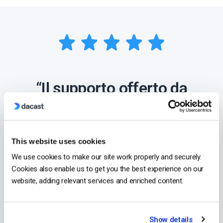
“Il supporto offerto da
Dacast è particolarmente
buono rispetto ad altri
This website uses cookies
provider di streaming, il
We use cookies to make our site work properly and securely.
che li rende una scelta
Cookies also enable us to get you the best experience on our
website, adding relevant services and enriched content.
chiara per la mia attività”.
Show details