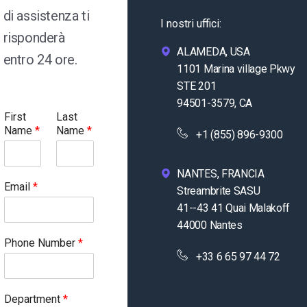
di assistenza ti
I nostri uffici:
risponderà
ALAMEDA, USA
entro 24 ore.
1101 Marina village Pkwy
STE 201
94501-3579, CA
First
Last
Name
*
Name
*
+1 (855) 896-9300
NANTES, FRANCIA
Email
*
Streambrite SASU
41--43 41 Quai Malakoff
44000 Nantes
Phone Number
*
+33 6 65 97 44 72
Department
*