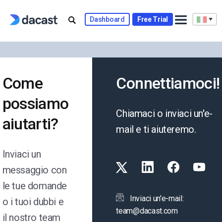
Skip
to
Dashboard
Free Trial
content
Come
Connettiamoci!
possiamo
Chiamaci o inviaci un'e-
aiutarti?
mail e ti aiuteremo.
Inviaci un
messaggio con
le tue domande
Inviaci un'e-mail:
o i tuoi dubbi e
team@dacast.com
il nostro team