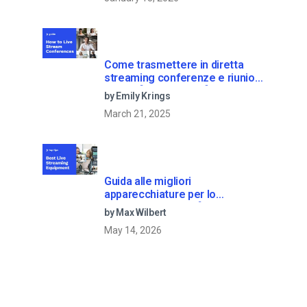
Come trasmettere in diretta
streaming conferenze e riunioni
virtuali [2021 Update]
by Emily Krings
March 21, 2025
Guida alle migliori
apparecchiature per lo
streaming dal vivo [2025
by Max Wilbert
Update]
May 14, 2026