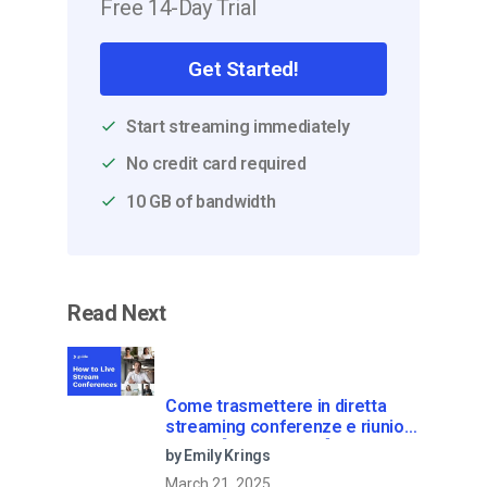
Free 14-Day Trial
Get Started!
Start streaming immediately
No credit card required
10 GB of bandwidth
Read Next
Come trasmettere in diretta
streaming conferenze e riunioni
virtuali [2021 Update]
by Emily Krings
March 21, 2025