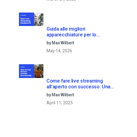
Guida alle migliori
apparecchiature per lo
streaming dal vivo [2025
by Max Wilbert
Update]
May 14, 2026
Come fare live streaming
all’aperto con successo: Una
guida passo dopo passo [2021
by Max Wilbert
Update]
April 11, 2025