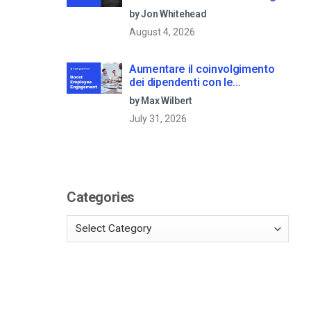
by Jon Whitehead
August 4, 2026
Aumentare il coinvolgimento
dei dipendenti con le
comunicazioni aziendali in live
by Max Wilbert
streaming
July 31, 2026
Categories