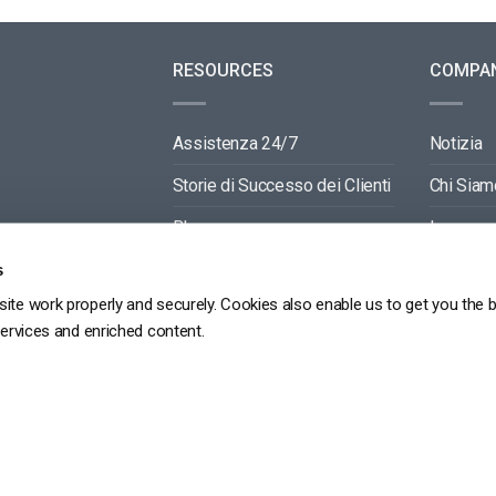
RESOURCES
COMPA
Assistenza 24/7
Notizia
Storie di Successo dei Clienti
Chi Siam
Blog
Lavora c
Video API Documentation
Contactti
s
ite work properly and securely. Cookies also enable us to get you the 
Player API Documentation
Partners
services and enriched content.
GDPR
POLITICA SULLA RISERVATEZZA
TERMINI DI SERVIZIO
MAPPA DEL SITO
Copyright 2026 ©
dacast
京ICP备19031887号