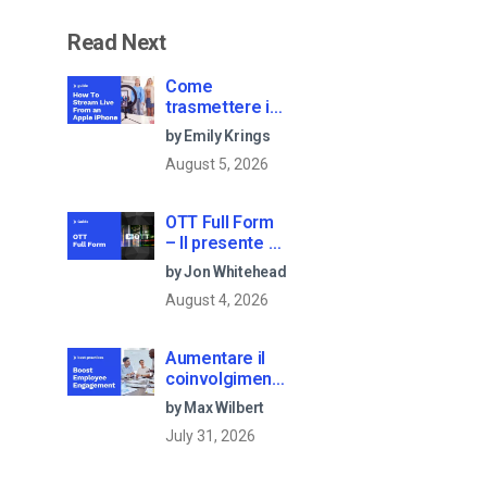
Read Next
Come
trasmettere in
diretta da un
by Emily Krings
iPhone Apple in
August 5, 2026
6 semplici
passi
OTT Full Form
– Il presente e
il futuro dei
by Jon Whitehead
media in
August 4, 2026
streaming
Aumentare il
coinvolgimento
dei dipendenti
by Max Wilbert
con le
July 31, 2026
comunicazioni
aziendali in live
streaming