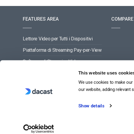
FEATURES AREA
COMPARE
Lettore Video per Tutti i Dispositivi
Piattaforma di Streaming Pay-per-View
Software di Streaming Video
Gestione dei Contenuti Video
This website uses cookie
We use cookies to make our s
VEDI TUTTO
our website, adding relevant 
Show details