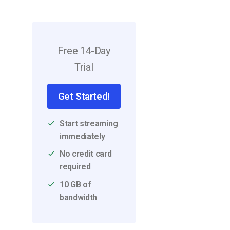
Video CMS
Privacy e Sicurezza
Free 14-Day
Trial
Get Started!
Start streaming
immediately
No credit card
required
10 GB of
bandwidth