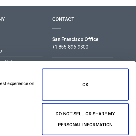
NY
CONTACT
San Francisco Office
+1 855-896-9300
o
on Noi
Beijing Office
+86 105-123-5043
best experience on
OK
DO NOT SELL OR SHARE MY
PERSONAL INFORMATION