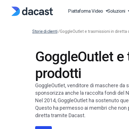
Piattaforma Video
Soluzioni
Storie di clienti
/
GoggleOutlet e trasmissioni in diretta 
Piattaforma di Streamin
Streaming di Eventi dal 
Video API
Blog
GoggleOutlet e t
Piattaforma Video Onli
Lezioni di Fitness dal Vi
Documentazione API V
Stampa
(OVP)
Trasmetti Sport in Diret
Documentazione Lettor
Studio di Casistiche
prodotti
Over-the-Top (OTT)
Produzione ed Editoria
SDK
Video on Demand (VOD
Conoscenza di Base
GoggleOutlet, venditore di maschere da sci
Trasmetti Video in Diret
Chiese e Case di Culto
FAQ
sponsorizza anche la raccolta fondi del 
Hosting Video Online
Nel 2014, GoggleOutlet ha sostenuto ques
Governi e Comuni
Questo ha permesso ai membri che non pot
HTTP Live Streaming (H
Istituzioni Educative e di
diretta tramite Dacast.
Learning
RTMP Streaming Platf