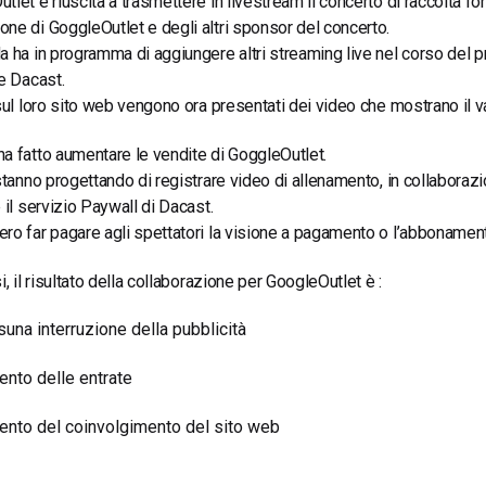
tlet è riuscita a trasmettere in livestream il concerto di raccolta fo
ne di GoggleOutlet e degli altri sponsor del concerto.
a ha in programma di aggiungere altri streaming live nel corso del 
re Dacast.
 sul loro sito web vengono ora presentati dei video che mostrano il va
a fatto aumentare le vendite di GoggleOutlet.
 stanno progettando di registrare video di allenamento, in collaboraz
e il servizio Paywall di Dacast.
ro far pagare agli spettatori la visione a pagamento o l’abbonament
i, il risultato della collaborazione per GoogleOutlet è :
una interruzione della pubblicità
nto delle entrate
nto del coinvolgimento del sito web