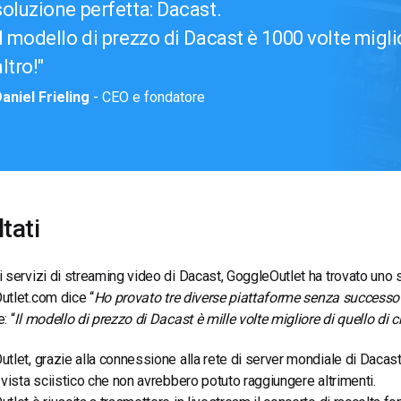
soluzione perfetta: Dacast.
Il modello di prezzo di Dacast è 1000 volte migli
altro!
aniel Frieling
- CEO e fondatore
tati
 servizi di streaming video di Dacast, GoggleOutlet ha trovato uno 
utlet.com
dice
“
Ho provato tre diverse piattaforme senza successo 
: “
Il modello di prezzo di Dacast è mille volte migliore di quello di 
tlet, grazie alla connessione alla rete di server mondiale di Dacast, 
 vista sciistico che non avrebbero potuto raggiungere altrimenti.