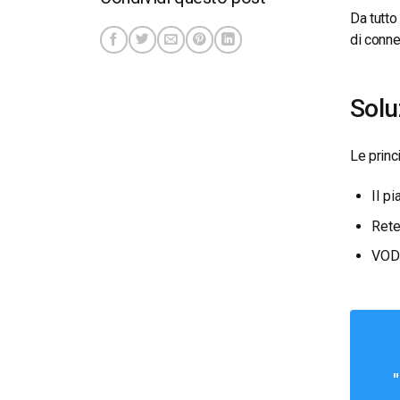
Da tutto
di conne
Solu
Le princ
Il p
Rete
VOD