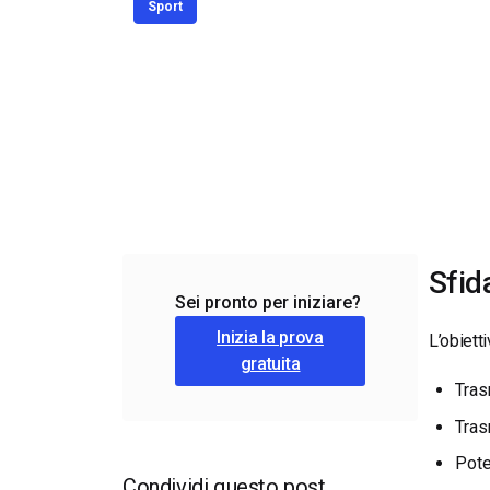
Sport
Video CMS
Privacy e Sicurezza
Sfid
Sei pronto per iniziare?
Inizia la prova
L’obiett
gratuita
Tras
Tras
Pote
Condividi questo post