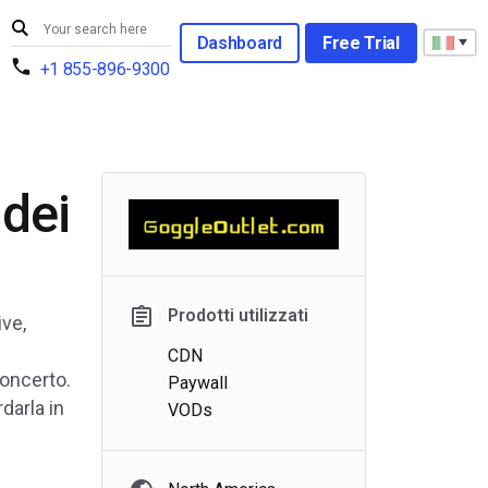
Dashboard
Free Trial
+1 855-896-9300
 dei
Prodotti utilizzati
ive,
CDN
concerto.
Paywall
darla in
VODs