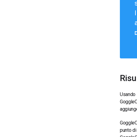
D
Risul
Usando i
GoggleO
aggiunge
GoggleOu
punto di