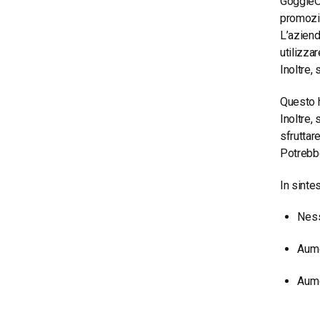
GoggleOu
promozio
L’aziend
utilizza
Inoltre,
Questo h
Inoltre,
sfruttar
Potrebbe
In sintes
Ness
Aume
Aume