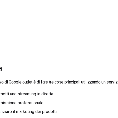
Monetizzazione Video
Video Marketing
a
ivo di Google outlet è di fare tre cose principali utilizzando un servi
metti uno streaming in diretta
missione professionale
nziare il marketing dei prodotti