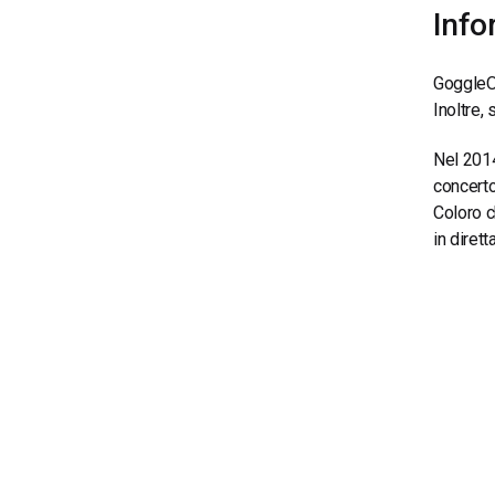
Info
GoggleOu
Inoltre,
Nel 2014
concerto
Coloro c
in diret