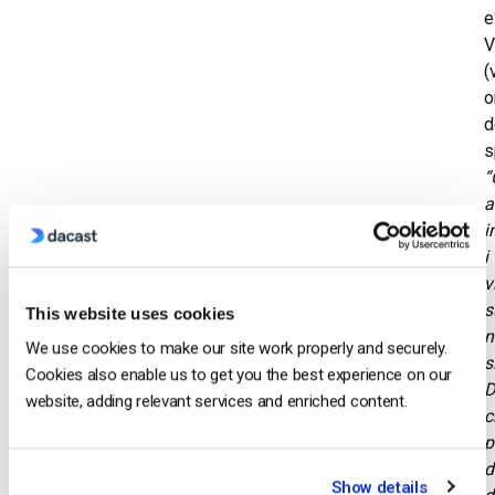
e
(
o
d
s
“
a
i
i
v
s
This website uses cookies
n
We use cookies to make our site work properly and securely.
s
Cookies also enable us to get you the best experience on our
D
website, adding relevant services and enriched content.
c
p
d
Show details