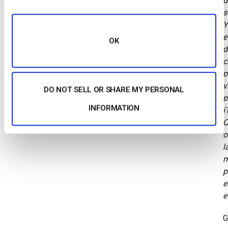
d
s
Y
e
OK
d
c
p
v
DO NOT SELL OR SHARE MY PERSONAL
p
INFORMATION
i
C
o
l
m
p
e
e
G