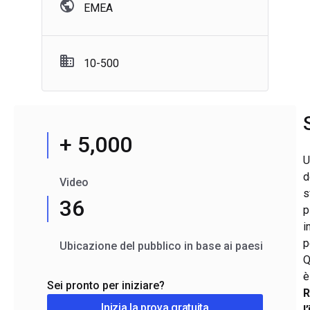
EMEA
10-500
+ 5,000
U
d
Video
s
36
p
i
p
Ubicazione del pubblico in base ai paesi
Q
è
Sei pronto per iniziare?
R
Inizia la prova gratuita
l