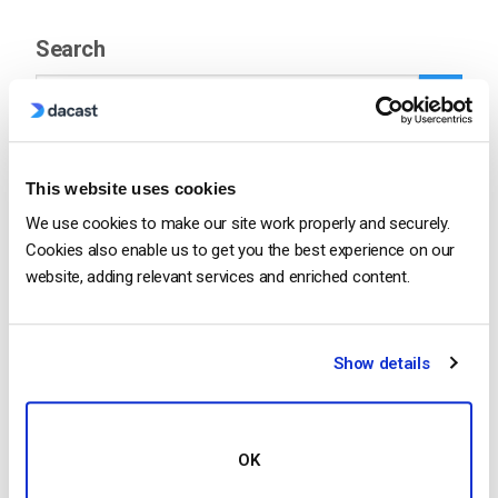
Search
This website uses cookies
Recent
We use cookies to make our site work properly and securely.
Cookies also enable us to get you the best experience on our
website, adding relevant services and enriched content.
Come trasmettere in diretta da un
iPhone Apple in 6 semplici passi
by Emily Krings
Show details
August 5, 2026
OK
OTT Full Form – Il presente e il futuro dei