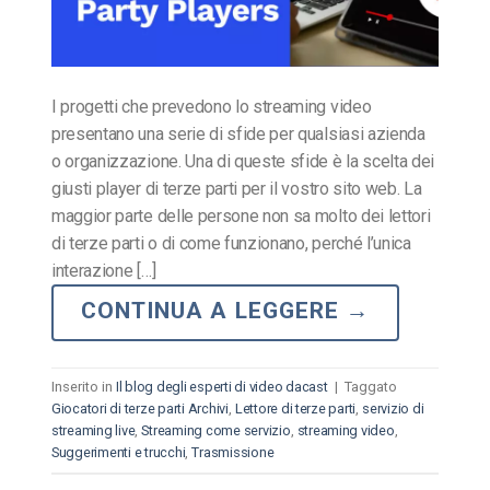
I progetti che prevedono lo streaming video
presentano una serie di sfide per qualsiasi azienda
o organizzazione. Una di queste sfide è la scelta dei
giusti player di terze parti per il vostro sito web. La
maggior parte delle persone non sa molto dei lettori
di terze parti o di come funzionano, perché l’unica
interazione […]
CONTINUA A LEGGERE
→
Inserito in
Il blog degli esperti di video dacast
|
Taggato
Giocatori di terze parti Archivi
,
Lettore di terze parti
,
servizio di
streaming live
,
Streaming come servizio
,
streaming video
,
Suggerimenti e trucchi
,
Trasmissione