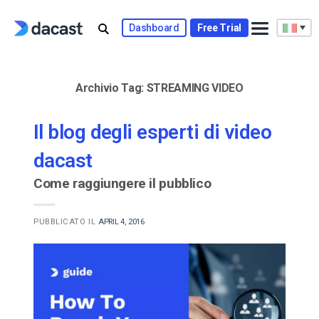
Skip
to
Dashboard
Free Trial
content
Archivio Tag:
STREAMING VIDEO
Il blog degli esperti di video
dacast
Come raggiungere il pubblico
PUBBLICATO IL
APRIL 4, 2016