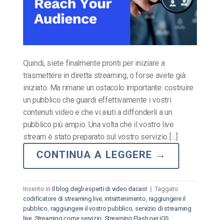
Quindi, siete finalmente pronti per iniziare a
trasmettere in diretta streaming, o forse avete già
iniziato. Ma rimane un ostacolo importante: costruire
un pubblico che guardi effettivamente i vostri
contenuti video e che vi aiuti a diffonderli a un
pubblico più ampio. Una volta che il vostro live
stream è stato preparato sul vostro servizio […]
CONTINUA A LEGGERE
→
Inserito in
Il blog degli esperti di video dacast
|
Taggato
codificatore di streaming live
,
intrattenimento
,
raggiungere il
pubblico
,
raggiungere il vostro pubblico
,
servizio di streaming
live
,
Streaming come servizio
,
Streaming Flash per iOS
,