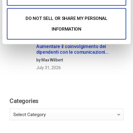
media in streaming
by Jon Whitehead
August 4, 2026
DO NOT SELL OR SHARE MY PERSONAL
INFORMATION
Aumentare il coinvolgimento dei
dipendenti con le comunicazioni
aziendali in live streaming
by Max Wilbert
July 31, 2026
Categories