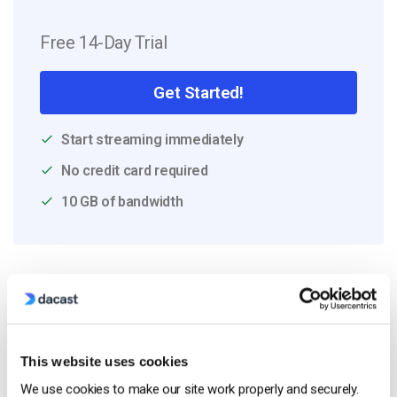
Free 14-Day Trial
Get Started!
Start streaming immediately
No credit card required
10 GB of bandwidth
Read Next
This website uses cookies
Come trasmettere in diretta da un iPhone
Apple in 6 semplici passi
We use cookies to make our site work properly and securely.