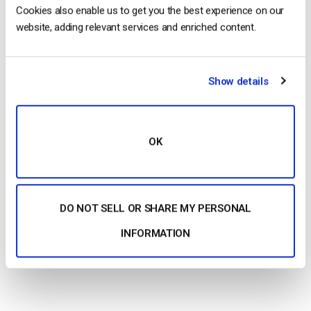
by Emily Krings
Cookies also enable us to get you the best experience on our
August 5, 2026
website, adding relevant services and enriched content.
Show details
OTT Full Form – Il presente e il futuro dei
media in streaming
by Jon Whitehead
OK
August 4, 2026
DO NOT SELL OR SHARE MY PERSONAL
Aumentare il coinvolgimento dei dipendenti
con le comunicazioni aziendali in live
INFORMATION
streaming
by Max Wilbert
July 31, 2026