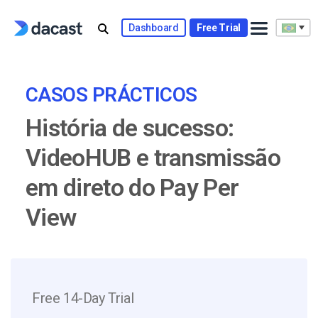
Skip
to
Dashboard
Free Trial
content
CASOS PRÁCTICOS
História de sucesso:
VideoHUB e transmissão
em direto do Pay Per
View
Free 14-Day Trial