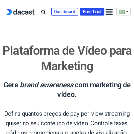
Skip
to
Dashboard
Free Trial
content
Plataforma de Vídeo para
Marketing
Gere
brand awareness
com marketing de
vídeo.
Defina quantos preços de pay-per-view streaming
quiser no seu conteúdo de vídeo. Controle taxas,
códigos promocionais e janelas de visualização.