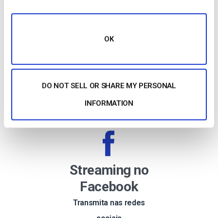
Transmissão ao Vivo
Facilitada
OK
Transmita Vídeo Online
com Características de
DO NOT SELL OR SHARE MY PERSONAL
Topo
INFORMATION
Streaming no
Facebook
Transmita nas redes