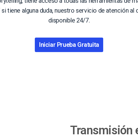
orytelling, tiene acceso a todas las herramientas de m
Marketing de Video
Emisoras de Radio y Televisión
 si tiene alguna duda, nuestro servicio de atención al 
disponible 24/7.
Iniciar Prueba Gratuita
Transmisión 