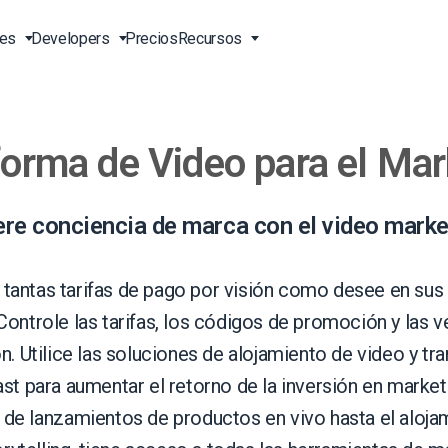
nes
Developers
Precios
Recursos
forma de Video para el Mar
n Vivo
Transmisión en Vivo en Línea
Video para Empresas
Herramientas Herramientas
Soporte 24/7 EN
para Desarrolladores
ión en
o API
Entrega de Contenidos en
Video para Profesionales del
Soporte Telefónico EN
s en
China
Marketing
Transcodificación de Video
ion EN
Servicios Profesionales
re conciencia de marca con el video marke
 Línea
Reproductor de Video HTML5
Video para Ventas
Transmisión de Pago por
o
Visión
Soluciones de Entrega en
EN
Sobre Nosotros EN
 tantas tarifas de pago por visión como desee en sus
ón
Todo el Mundo
Carga de Video Segura
Oportunidades Laborales EN
Controle las tarifas, los códigos de promoción y las 
BD)
Galería de Videos Expo
Aliados EN
ón. Utilice las soluciones de alojamiento de video y tr
Agencias Creativas
st para aumentar el retorno de la inversión en market
Contáctenos
en
Análisis de Video
Transmisión en Vivo para
dades
 de lanzamientos de productos en vivo hasta el aloja
Monetización de Video
Músicos
ión y