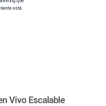
arketing que
cliente está
en Vivo Escalable