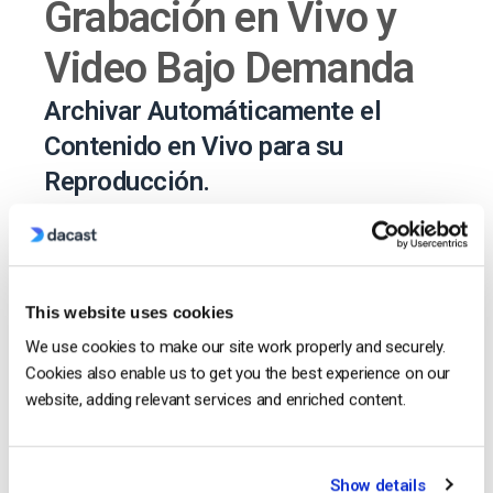
Grabación en Vivo y
Video Bajo Demanda
Archivar Automáticamente el
Contenido en Vivo para su
Reproducción.
Ponga su evento a disposición de los fans para que lo
vean después de que haya terminado el espectáculo
con nuestra herramienta de grabación en vivo. Esta
This website uses cookies
función graba su evento mientras se transmite en vivo
We use cookies to make our site work properly and securely.
y lo sube automáticamente a su biblioteca de videos
Cookies also enable us to get you the best experience on our
bajo demanda. Es una forma estupenda de crear un
website, adding relevant services and enriched content.
archivo de actuaciones tanto para los artistas como
para los fans.
Show details