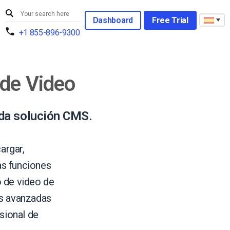
Dashboard
Free Trial
+1 855-896-9300
 de Video
ada solución CMS.
argar,
las funciones
o de video de
as avanzadas
sional de