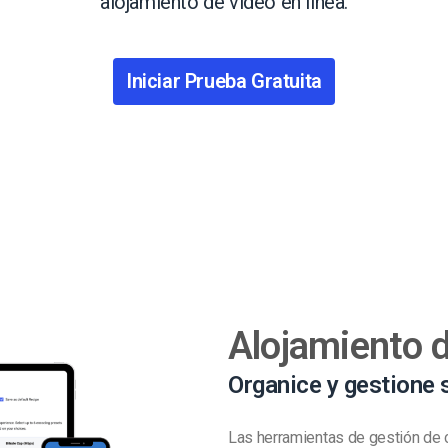
alojamiento de video en línea.
Marketing de Video
Emisoras de Radio y Televisión
Iniciar Prueba Gratuita
Alojamiento 
Organice y gestione
Las herramientas de gestión de 