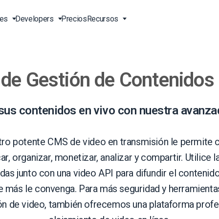
nes
Developers
Precios
Recursos
de Gestión de Contenidos
n Vivo
Transmisión en Vivo en Línea
Video para Empresas
Herramientas Herramientas
Soporte 24/7 EN
para Desarrolladores
ión en
o API
Entrega de Contenidos en
Video para Profesionales del
Soporte Telefónico EN
s en
China
Marketing
Transcodificación de Video
ion EN
Servicios Profesionales
 sus contenidos en vivo con nuestra avanz
 Línea
Reproductor de Video HTML5
Video para Ventas
Transmisión de Pago por
o
Visión
Soluciones de Entrega en
EN
Sobre Nosotros EN
ro potente CMS de video en transmisión le permite c
ón
Todo el Mundo
Carga de Video Segura
Oportunidades Laborales EN
ar, organizar, monetizar, analizar y compartir. Utilice 
BD)
Galería de Videos Expo
Aliados EN
das junto con una video API para difundir el contenid
Agencias Creativas
e más le convenga. Para más seguridad y herramient
Contáctenos
en
Análisis de Video
Transmisión en Vivo para
dades
ón de video, también ofrecemos una plataforma profe
Monetización de Video
Músicos
ión y