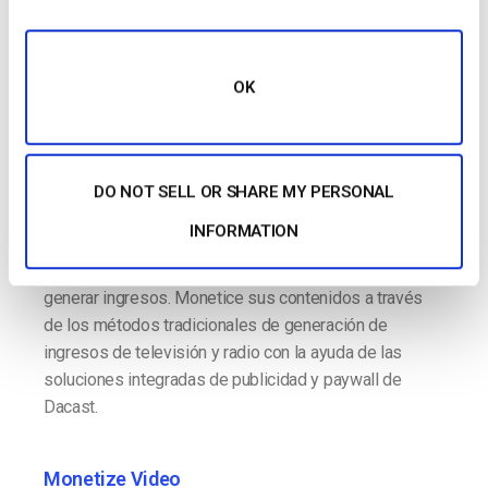
Monetización del
vídeo
OK
Generate Revenue from Your TV
and Radio Broadcasts.
¿Sabía que el mercado del vídeo en línea alcanzará un
DO NOT SELL OR SHARE MY PERSONAL
valor de 124.600 millones de dólares en 2025? Para
INFORMATION
los Directores de Medios Digitales, la monetización
de la programación original es fundamental para
generar ingresos. Monetice sus contenidos a través
de los métodos tradicionales de generación de
ingresos de televisión y radio con la ayuda de las
soluciones integradas de publicidad y paywall de
Dacast.
Monetize Video