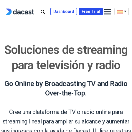
Skip
to
Dashboard
Free Trial
content
Soluciones de streaming
para televisión y radio
Go Online by Broadcasting TV and Radio
Over-the-Top.
Cree una plataforma de TV o radio online para
streaming lineal para ampliar su alcance y aumentar
sus ingresos con la ayuda de Dacast. Utilice nuestras