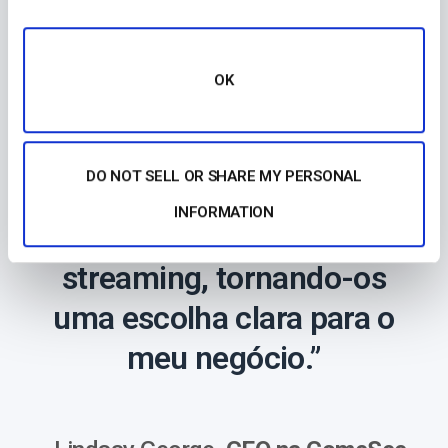
OK
“O apoio que a Dacast
oferece é particularmente
DO NOT SELL OR SHARE MY PERSONAL
bom em comparação com
INFORMATION
outros fornecedores de
streaming, tornando-os
uma escolha clara para o
meu negócio.”