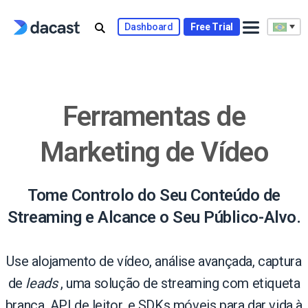
Skip
to
Dashboard
Free Trial
content
Ferramentas de
Marketing de Vídeo
Tome Controlo do Seu Conteúdo de
Streaming e Alcance o Seu Público-Alvo.
Use alojamento de vídeo, análise avançada, captura
de
leads
, uma solução de streaming com etiqueta
branca, API de leitor, e SDKs móveis para dar vida à