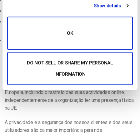
Comunicar a nossa conformidade a todos os clientes
Show details
Melhorar a informação sobre cookies
Oferecer uma forma de retirar o consentimento tão
facilmente como foi dado
OK
Rever regularmente as políticas para verificar as alterações
e a sua eficácia
Se é uma empresa fora da UE, esta situação continua a
DO NOT SELL OR SHARE MY PERSONAL
afectá-lo
INFORMATION
As disposições do GDPR aplicam-se a qualquer organização
que processe dados pessoais de indivíduos na União
Europeia, incluindo o rastreio das suas actividades online,
independentemente de a organização ter uma presença física
na UE.
A privacidade e a segurança dos nossos clientes e dos seus
utilizadores são da maior importância para nós.