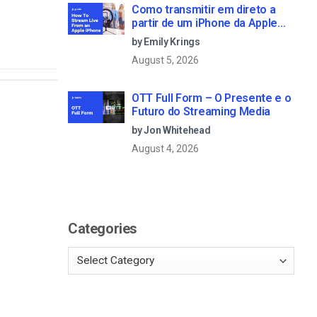
Como transmitir em direto a
partir de um iPhone da Apple
em 6 passos simples
by Emily Krings
August 5, 2026
OTT Full Form – O Presente e o
Futuro do Streaming Media
by Jon Whitehead
August 4, 2026
Categories