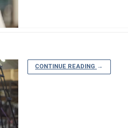
line
Análise de Vídeo
Monetização de Vídeo
a
Marketing em Vídeo
CONTINUE READING
→