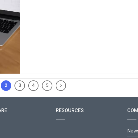
2
3
4
5
ARE
RESOURCES
COM
New