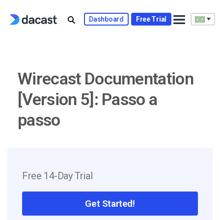
Skip
to
Dashboard
Free Trial
content
Wirecast Documentation
[Version 5]: Passo a
passo
Free 14-Day Trial
Get Started!