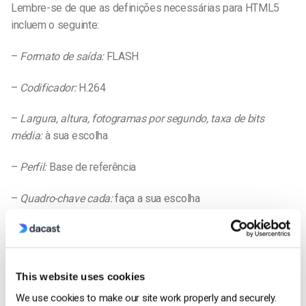
Lembre-se de que as definições necessárias para HTML5
incluem o seguinte:
–
Formato de saída:
FLASH
–
Codificador:
H.264
–
Largura, altura, fotogramas por segundo, taxa de bits
média:
à sua escolha
–
Perfil:
Base de referência
–
Quadro-chave cada:
faça a sua escolha
–
Canais
: Estéreo
–
Taxa de bits alvo:
faça a sua escolha
This website uses cookies
–
Taxa de amostragem:
48 Khz
We use cookies to make our site work properly and securely.