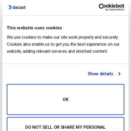
iPhone da Apple em 6 passos simples
by Emily Krings
April 23, 2025
This website uses cookies
We use cookies to make our site work properly and securely.
Cookies also enable us to get you the best experience on our
OTT Full Form – O Presente e o Futuro do
website, adding relevant services and enriched content.
Streaming Media
by Jon Whitehead
January 16, 2026
Show details
Aumente o envolvimento dos funcionários
OK
com comunicações empresariais em direto
by Max Wilbert
December 10, 2018
DO NOT SELL OR SHARE MY PERSONAL