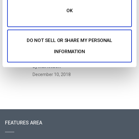
Streaming Media
OK
by Jon Whitehead
January 16, 2026
DO NOT SELL OR SHARE MY PERSONAL
INFORMATION
Aumente o envolvimento dos funcionários
com comunicações empresariais em direto
by Max Wilbert
December 10, 2018
FEATURES AREA