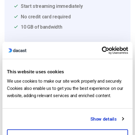
Start streaming immediately
No credit card required
10 GB of bandwidth
Read Next
This website uses cookies
We use cookies to make our site work properly and securely.
Como transmitir em direto a partir de um
Cookies also enable us to get you the best experience on our
iPhone da Apple em 6 passos simples
website, adding relevant services and enriched content.
by Emily Krings
April 23, 2025
Show details
OTT Full Form – O Presente e o Futuro do