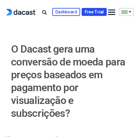
Skip
to
Dashboard
Free Trial
content
O Dacast gera uma
conversão de moeda para
preços baseados em
pagamento por
visualização e
subscrições?