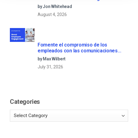
by Jon Whitehead
August 4, 2026
Fomente el compromiso de los
empleados con las comunicaciones
corporativas en directo
by Max Wilbert
July 31, 2026
Categories