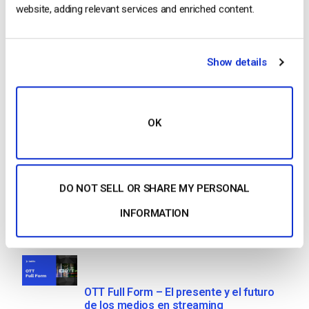
website, adding relevant services and enriched content.
Search
Show details
Recent
OK
Formato HTTP Live Streaming (HLS) –
Ventajas, desventajas y cómo funciona
DO NOT SELL OR SHARE MY PERSONAL
by Max Wilbert
INFORMATION
May 23, 2025
OTT Full Form – El presente y el futuro
de los medios en streaming