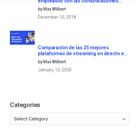
empleados con las comunicaciones
corporativas en directo
by Max Wilbert
December 10, 2018
Comparación de las 25 mejores
plataformas de streaming en directo en
2025
by Max Wilbert
January 13, 2026
Categories