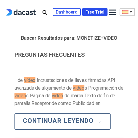
Skip
to
Dashboard
Free Trial
content
Buscar Resultados para:
MONETIZE+VIDEO
PREGUNTAS FRECUENTES
…de
vídeo
Incrustaciones de llaves firmadas API
avanzada de alojamiento de
vídeo
s Programación de
vídeo
s Página de
vídeo
de marca Texto de fin de
pantalla Receptor de correo Publicidad en…
CONTINUAR LEYENDO
→