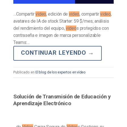
…Compartir
video
, edición de
video
, compartir
video
,
avatares de IA de stock Starter: 59 $/mes; análisis
del rendimiento del equipo,
video
s protegidos con
contraseña e imagen de marca personalizable
Teams:…
CONTINUAR LEYENDO
→
Publicado en
El blog de los expertos en vídeo
Solución de Transmisión de Educación y
Aprendizaje Electrónico
…de
Video
Carga Segura de
Video
s Gestione su