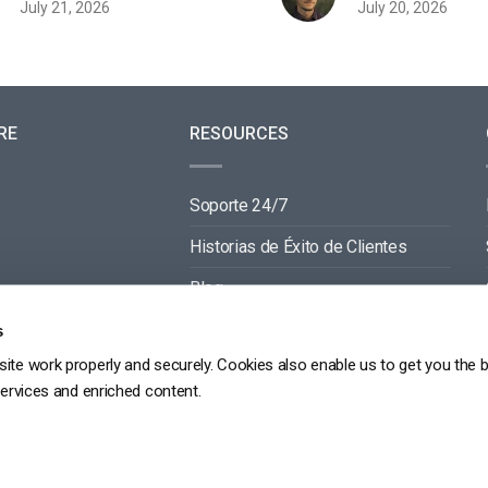
July 20, 2026
July 21, 2026
RE
RESOURCES
Soporte 24/7
Historias de Éxito de Clientes
Blog
Documentación de Video API
s
ite work properly and securely. Cookies also enable us to get you the 
Documentación de Reproductor API
services and enriched content.
GDPR
POLÍTICA DE PRIVACIDAD
TÉRMINOS DE SERVICIO
MAPA DEL SITIO