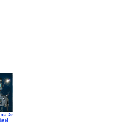
orma De
022 Update]