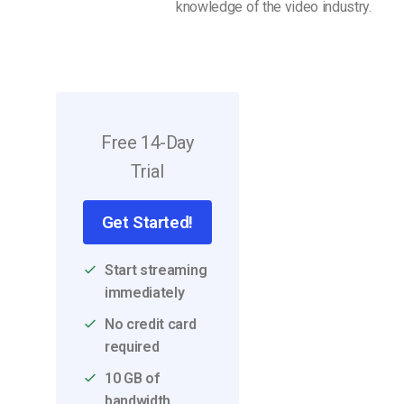
knowledge of the video industry.
Aprendizaje en Línea
Privacidad y Seguridad
Free 14-Day
Trial
Get Started!
Start streaming
immediately
No credit card
required
10 GB of
bandwidth