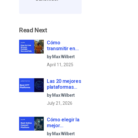
Read Next
Cómo
transmitir en
vivo al aire
by Max Wilbert
libre con éxito:
April 11, 2025
Guía paso a
paso [2021
Update]
Las 20 mejores
plataformas
OTT para que
by Max Wilbert
las empresas
July 21, 2026
creen su
propio servicio
de streaming
Cómo elegir la
(2026)
mejor
plataforma de
by Max Wilbert
conciertos en