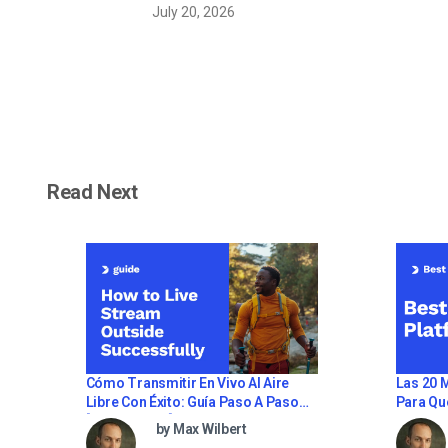
July 20, 2026
línea [2022
Update]
Read Next
Cómo Transmitir En Vivo Al Aire
Las 20 
Libre Con Éxito: Guía Paso A Paso
Para Qu
[2021 Update]
Propio 
by Max Wilbert