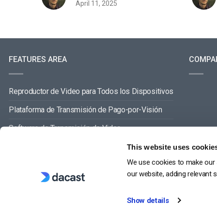
April 11, 2025
FEATURES AREA
COMPA
Reproductor de Video para Todos los Dispositivos
Plataforma de Transmisión de Pago-por-Visión
Software de Transmisión de Video
Gestión de Contenidos de Video
This website uses cookie
We use cookies to make our s
VER TODO
our website, adding relevant 
Show details