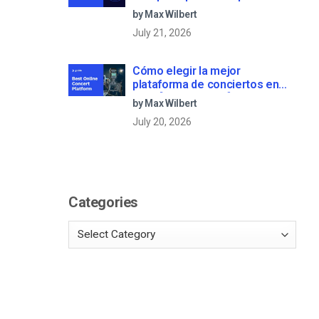
creen su propio servicio de
by Max Wilbert
streaming (2026)
July 21, 2026
Cómo elegir la mejor
plataforma de conciertos en
línea [2022 Update]
by Max Wilbert
July 20, 2026
Categories