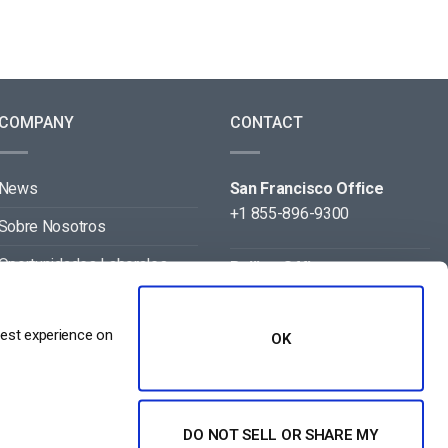
COMPANY
CONTACT
News
San Francisco Office
+1 855-896-9300
Sobre Nosotros
Oportunidades Laborales
Beijing Office
+86 105-123-5043
Contact
best experience on
OK
Aliados
DO NOT SELL OR SHARE MY