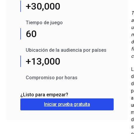
+30,000
T
a
Tiempo de juego
u
60
m
d
f
Ubicación de la audiencia por países
c
+13,000
L
d
Compromiso por horas
d
p
¿Listo para empezar?
a
Iniciar prueba gratuita
u
m
d
s
c