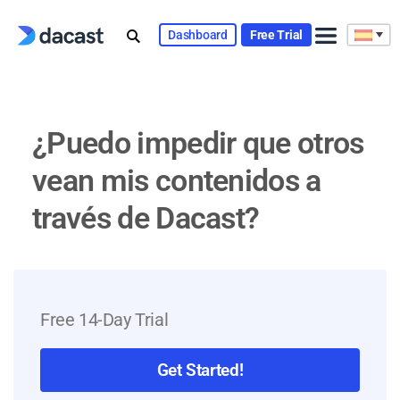
Skip
to
Dashboard
Free Trial
content
¿Puedo impedir que otros
vean mis contenidos a
través de Dacast?
Free 14-Day Trial
Get Started!