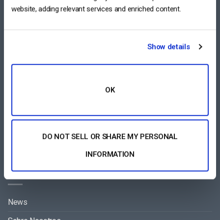
website, adding relevant services and enriched content.
RESOURCES
Show details
Soporte 24/7
Historias de Éxito de Clientes
Blog
OK
Documentación de Video API
Documentación de Reproductor API
DO NOT SELL OR SHARE MY PERSONAL
INFORMATION
COMPANY
News