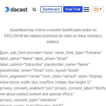
Skip
to
Dashboard
Free Trial
content
Suscríbase hoy mismo a nuestro boletín para recibir en
EXCLUSIVA las mejores prácticas de vídeo en línea, noticias y
análisis.
[pum_sub_form provider=”none” name_field_type=”fullname”
label_name=”Name” label_email=”Email”
label_submit=”Subscribe” placeholder_name=”Name”
placeholder_email=”Email” form_layout=”block”
form_alignment=”center” form_style=”default” style=”display:
inline-block; width: 0px; overflow: hidden; line-height: 0;”
privacy_consent_enabled=”yes” privacy_consent_label=”Notify
me about related content and special offers.”
privacy_consent_type=”checkbox”
privacy_usage_text=”{{privacy_link}}”]