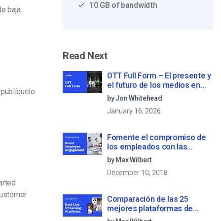
10 GB of bandwidth
de baja
Read Next
OTT Full Form – El presente y
el futuro de los medios en
 publíquelo
streaming
by Jon Whitehead
January 16, 2026
Fomente el compromiso de
los empleados con las
comunicaciones corporativas
by Max Wilbert
en directo
December 10, 2018
arted
customer
Comparación de las 25
mejores plataformas de
streaming en directo en 2025