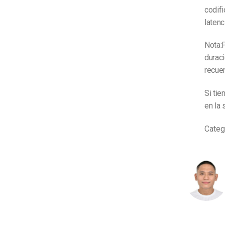
Aprendizaje en Línea
codifi
Privacidad y Seguridad
latenc
Nota:P
durac
recue
Si tie
en la 
Categ