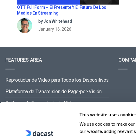
OTT Full Form – El Presente Y El Futuro De Los
Medios En Streaming
by Jon Whitehead
January 16, 2026
FEATURES AREA
COMPA
Reproductor de Video para Todos los Dispositivos
Plataforma de Transmisión de Pago-por-Visión
Software de Transmisión de Video
Gestión de Contenidos de Video
This website uses cookie
We use cookies to make our s
VER TODO
our website, adding relevant 