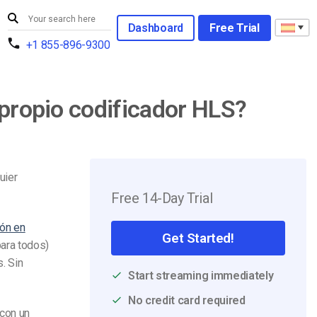
Dashboard
Free Trial
+1 855-896-9300
 propio codificador HLS?
uier
Free 14-Day Trial
ión en
Get Started!
ara todos)
. Sin
Start streaming immediately
No credit card required
 con un