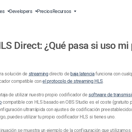
nes
Developers
Precios
Recursos
HLS Direct: ¿Qué pasa si uso mi
n Vivo
Transmisión en Vivo en Línea
Video para Empresas
Herramientas Herramientas
Soporte 24/7 EN
para Desarrolladores
ión en
o API
Entrega de Contenidos en
Video para Profesionales del
Soporte Telefónico EN
s en
China
Marketing
Transcodificación de Video
ion EN
Servicios Profesionales
 Línea
Reproductor de Video HTML5
Video para Ventas
Transmisión de Pago por
ra solución de
streaming
directo de
baja latencia
funciona con cualq
o
Visión
Soluciones de Entrega en
icador compatible con
el protocolo de streaming HLS
.
EN
Sobre Nosotros EN
ón
Todo el Mundo
Carga de Video Segura
Oportunidades Laborales EN
taja de utilizar nuestro propio codificador de
software de transmis
BD)
Galería de Videos Expo
o
compatible con HLS basado en OBS Studio es el coste (gratuito p
Aliados EN
onfiguración ultrarrápida con ajustes de codificación preestablecidos
Agencias Creativas
Contáctenos
en
Análisis de Video
o, puedes utilizar tu propio codificador HLS si tienes uno.
Transmisión en Vivo para
dades
Monetización de Video
Músicos
inuación se muestra un ejemplo de la configuración que utilizamos
ión y