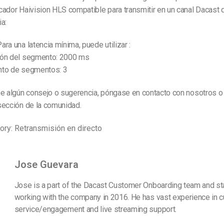
Marketing de Video
Emisoras de Radio y Televisión
cador Haivision HLS compatible para transmitir en un canal Dacast 
ia:
ara una latencia mínima, puede utilizar :
ión del segmento: 2000 ms
nto de segmentos: 3
ne algún consejo o sugerencia, póngase en contacto con nosotros o
sección de la comunidad.
ory: Retransmisión en directo
Jose Guevara
Jose is a part of the Dacast Customer Onboarding team and st
working with the company in 2016. He has vast experience in 
service/engagement and live streaming support.