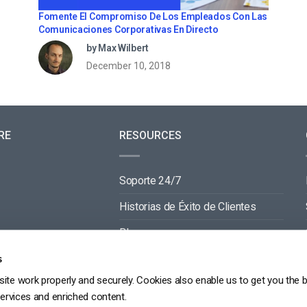
Fomente El Compromiso De Los Empleados Con Las
Comunicaciones Corporativas En Directo
by Max Wilbert
December 10, 2018
RE
RESOURCES
Soporte 24/7
Historias de Éxito de Clientes
Blog
Documentación de Video API
s
ite work properly and securely. Cookies also enable us to get you the 
Documentación de Reproductor API
services and enriched content.