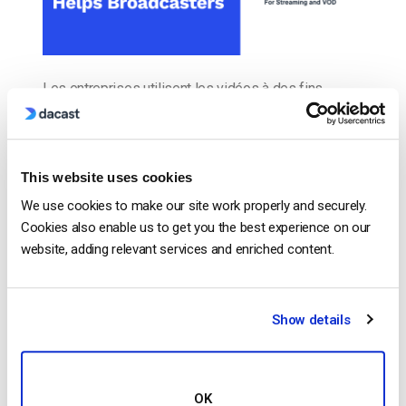
Les entreprises utilisent les vidéos à des fins
diverses, qu’il s’agisse de former leurs employés ou
d’attirer l’attention de leur public cible avec un
contenu éducatif. Selon Wyzowl, 91% des
This website uses cookies
entreprises utilisent des vidéos à des fins de
marketing, et 90 % de celles qui utilisent des vidéos
We use cookies to make our site work properly and securely.
affirment qu’elles offrent un bon retour sur […]
Cookies also enable us to get you the best experience on our
website, adding relevant services and enriched content.
CONTINUER LA LECTURE
→
Show details
Posted in
Le blog des experts vidéo
Le blog des experts vidéo
OK