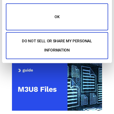
Posted in
The video experts blog
OK
The video experts blog
Guia completo para ficheiros M3U8:
Compreender, criar e utilizar
DO NOT SELL OR SHARE MY PERSONAL
INFORMATION
POSTED ON
MAY 11, 2026