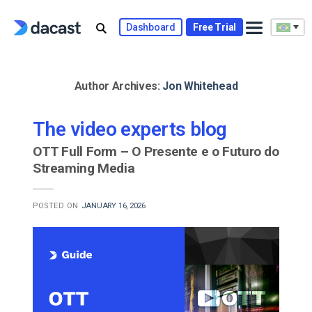
Skip
to
Dashboard
Free Trial
content
Author Archives:
Jon Whitehead
The video experts blog
OTT Full Form – O Presente e o Futuro do
Streaming Media
POSTED ON
JANUARY 16, 2026