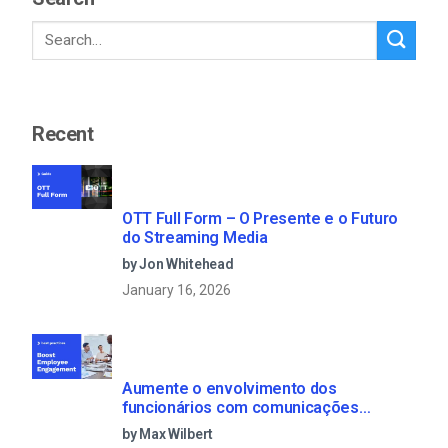
Recent
OTT Full Form – O Presente e o Futuro
do Streaming Media
by Jon Whitehead
January 16, 2026
Aumente o envolvimento dos
funcionários com comunicações
empresariais em direto
by Max Wilbert