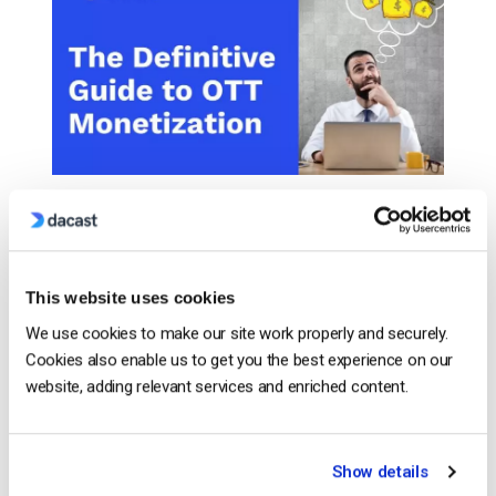
Não há dúvida de que o streaming de conteúdos
over-the-top (OTT) é o futuro do consumo de media
– já podemos ver o seu domínio sobre os modelos
de distribuição tradicionais. Por muito bem
This website uses cookies
sucedidas que sejam algumas destas plataformas
We use cookies to make our site work properly and securely.
de transmissão de conteúdos OTT, como a Netflix e
Cookies also enable us to get you the best experience on our
o YouTube, não existe uma forma […]
website, adding relevant services and enriched content.
CONTINUE READING
→
Show details