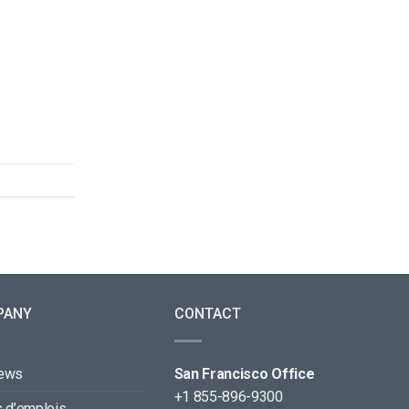
PANY
CONTACT
news
San Francisco Office
+1 855-896-9300
s d’emplois