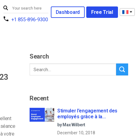
Dashboard
Free Trial
+1 855-896-9300
Search
023
Recent
Stimuler l’engagement des
employés grâce à la
ellent
communication d’entreprise en
by Max Wilbert
a séance
direct
December 10, 2018
 à votre