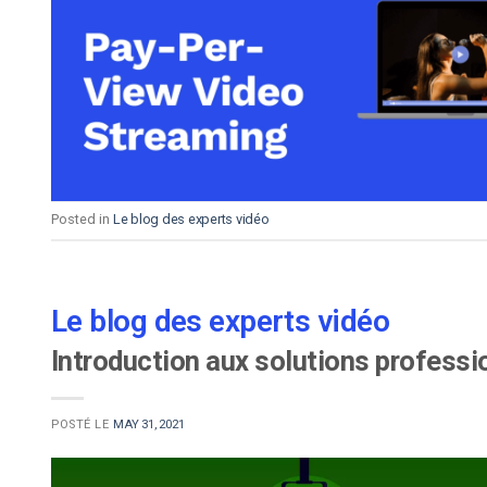
d’apprentissage en ligne
CMS vidéo
Confidentialité et sécuri
Posted in
Le blog des experts vidéo
Le blog des experts vidéo
Introduction aux solutions profess
POSTÉ LE
MAY 31, 2021