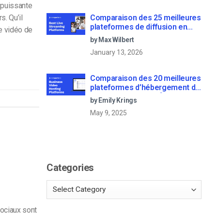
 puissante
Comparaison des 25 meilleures
s. Qu’il
plateformes de diffusion en
e vidéo de
direct en 2025
by Max Wilbert
January 13, 2026
Comparaison des 20 meilleures
plateformes d’hébergement de
vidéos d’entreprise [Updated
by Emily Krings
for 2022]
May 9, 2025
Categories
ociaux sont