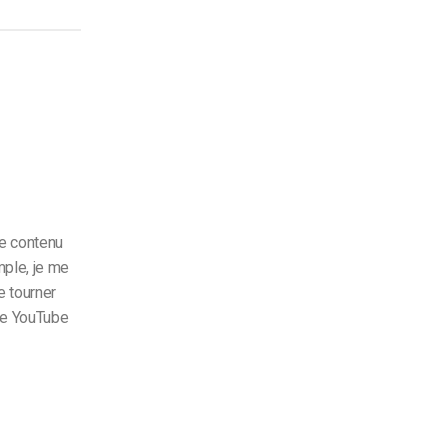
de contenu
mple, je me
 tourner
 de YouTube