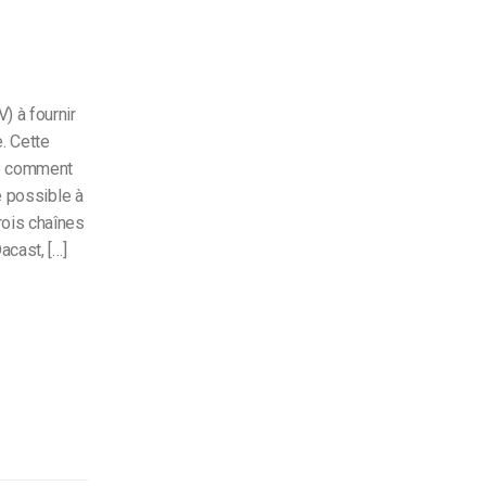
) à fournir
. Cette
re comment
e possible à
rois chaînes
acast, […]