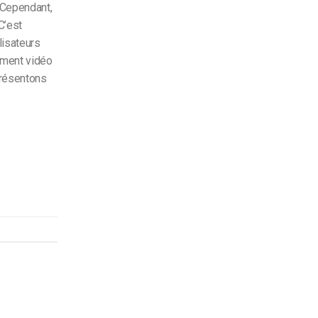
 Cependant,
C’est
lisateurs
ement vidéo
présentons