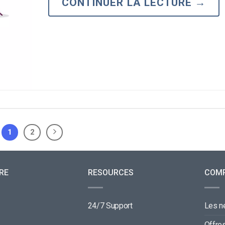
CONTINUER LA LECTURE
→
1
2
RE
RESOURCES
COM
24/7 Support
Les 
Offre