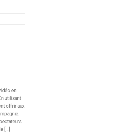
vidéo en
n utilisant
nt offrir aux
ompagnie.
pectateurs
e […]