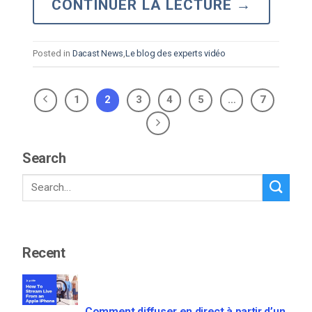
CONTINUER LA LECTURE
→
Posted in
Dacast News
,
Le blog des experts vidéo
1
2
3
4
5
…
7
Search
Recent
Comment diffuser en direct à partir d’un