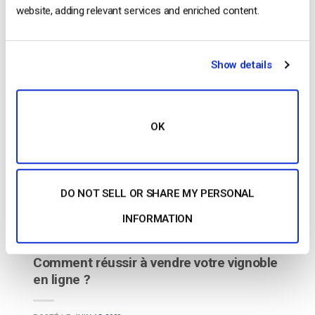
enthousiaste à l’idée d’apporter de nouvelles
website, adding relevant services and enriched content.
expériences avec Dacast aux joueurs du monde
entier pour les aider à se connecter, leur permettre
de recevoir la reconnaissance de leurs
Show details
performances et les aider à ajouter de […]
CONTINUER LA LECTURE
→
OK
Posted in
Dacast News
,
Le blog des experts vidéo
DO NOT SELL OR SHARE MY PERSONAL
Dacast News
Le blog des
,
INFORMATION
experts vidéo
Comment réussir à vendre votre vignoble
en ligne ?