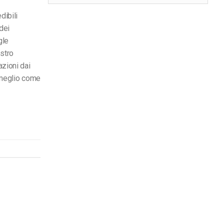
dibili
dei
gle
ostro
zioni dai
e meglio come