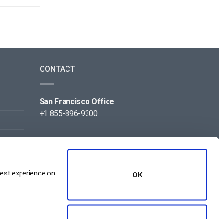
CONTACT
San Francisco Office
+1 855-896-9300
Beijing Office
+86 105-123-5043
best experience on
OK