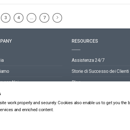
3
4
…
7
PANY
RESOURCES
ia
Assistenza 24/7
Siamo
Storie di Successo dei Clienti
ra con Noi
Blog
ctti
Video API Documentation
s
ite work properly and securely. Cookies also enable us to get you the 
ners
Player API Documentation
services and enriched content.