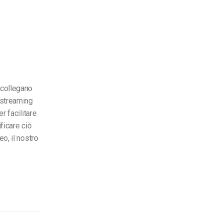
collegano
 streaming
r facilitare
ficare ciò
o, il nostro