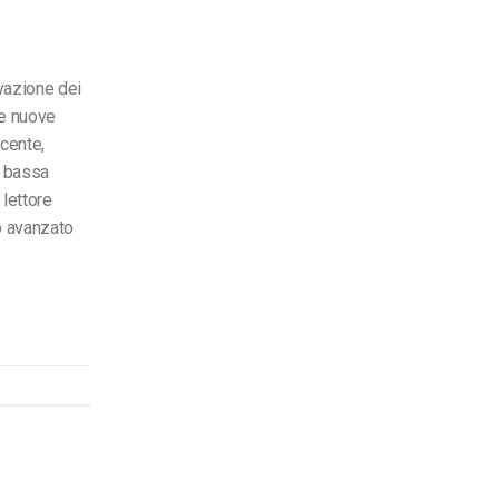
vazione dei
te nuove
ecente,
a bassa
 lettore
o avanzato