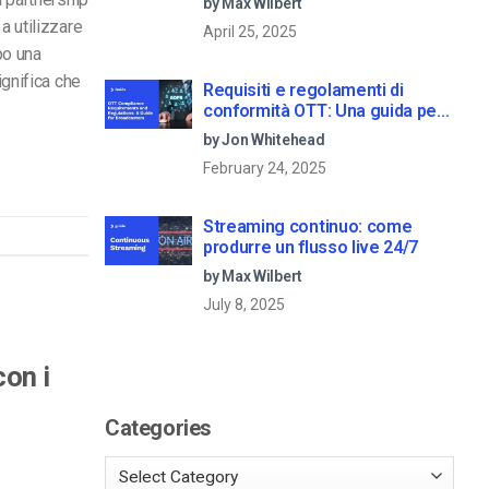
by Max Wilbert
a utilizzare
April 25, 2025
po una
ignifica che
Requisiti e regolamenti di
conformità OTT: Una guida per
le emittenti
by Jon Whitehead
February 24, 2025
Streaming continuo: come
produrre un flusso live 24/7
by Max Wilbert
July 8, 2025
con i
Categories