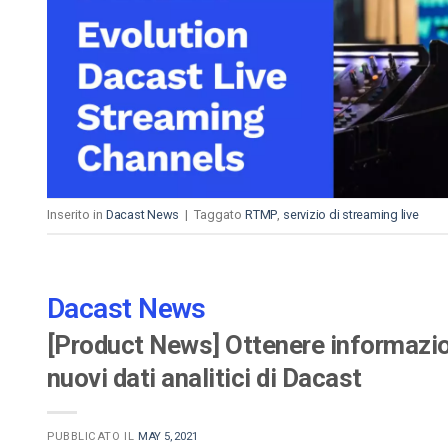
Video CMS
Privacy e Sicurezza
Inserito in
Dacast News
|
Taggato
RTMP
,
servizio di streaming live
Dacast News
[Product News] Ottenere informazion
nuovi dati analitici di Dacast
PUBBLICATO IL
MAY 5, 2021