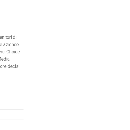
nitori di
le aziende
rs’ Choice
Media
ore decisi