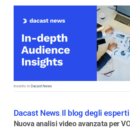
Inserito in
Dacast News
Dacast News
Il blog degli espert
,
Nuova analisi video avanzata per VO