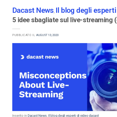
Dacast News
Il blog degli espert
,
5 idee sbagliate sul live-streaming 
PUBBLICATO IL
AUGUST 13, 2020
Inserito in
Dacast News
,
Il blog degli esperti di video dacast