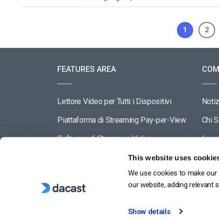
1
2
FEATURES AREA
COM
Lettore Video per Tutti i Dispositivi
Notiz
Piattaforma di Streaming Pay-per-View
Chi 
Software di Streaming Video
Lavo
Gestione dei Contenuti Video
Conta
This website uses cookie
We use cookies to make our s
VEDI TUTTO
Part
our website, adding relevant 
Show details