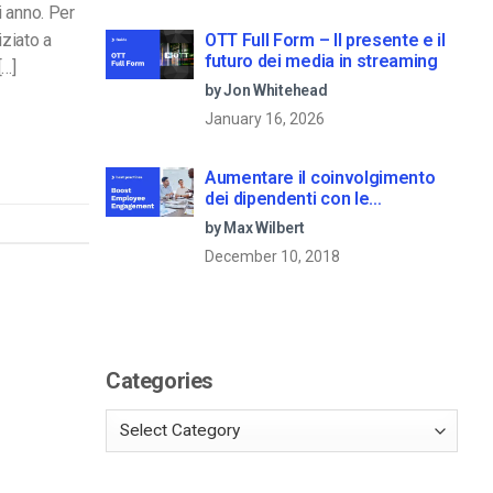
ni anno. Per
OTT Full Form – Il presente e il
iziato a
futuro dei media in streaming
[…]
by Jon Whitehead
January 16, 2026
Aumentare il coinvolgimento
dei dipendenti con le
comunicazioni aziendali in live
by Max Wilbert
streaming
December 10, 2018
Categories