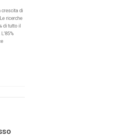
 crescita di
 Le ricerche
di tutto il
e, L’85%
ce
asso