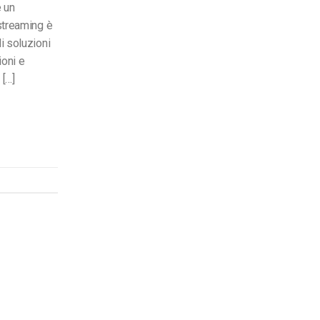
e un
 streaming è
i soluzioni
ioni e
 […]