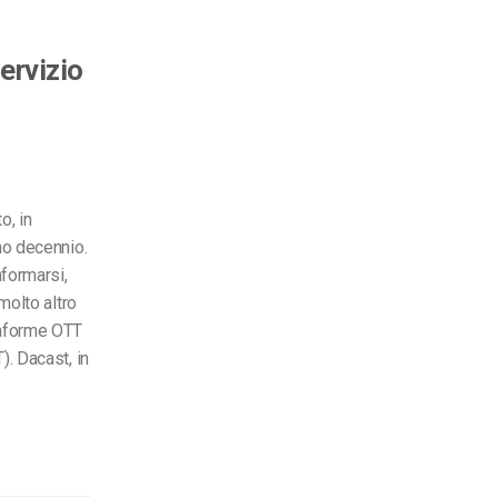
ervizio
o, in
mo decennio.
nformarsi,
molto altro
taforme OTT
). Dacast, in