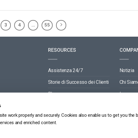
3
4
…
55
RESOURCES
COMPA
Assistenza 24/7
Notizia
Storie di Successo dei Clienti
Chi Siam
Blog
Lavora c
Video API Documentation
Contactti
s
ite work properly and securely. Cookies also enable us to get you the 
Player API Documentation
Partners
services and enriched content.