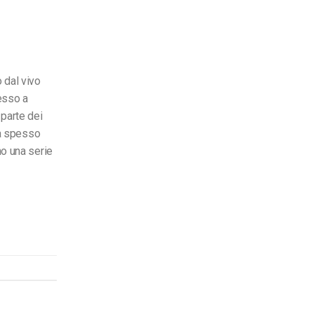
 dal vivo
cesso a
 parte dei
tta spesso
no una serie