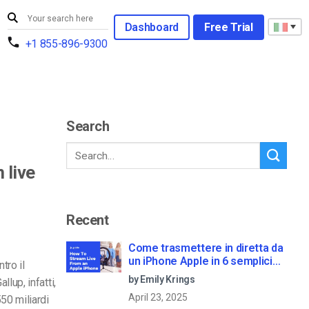
Dashboard
Free Trial
+1 855-896-9300
Search
 live
Recent
Come trasmettere in diretta da
un iPhone Apple in 6 semplici
tro il
passi
by Emily Krings
lup, infatti,
April 23, 2025
50 miliardi