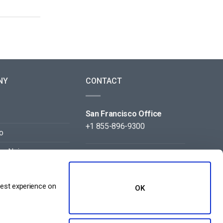
NY
CONTACT
San Francisco Office
+1 855-896-9300
o
on Noi
Beijing Office
+86 105-123-5043
best experience on
OK