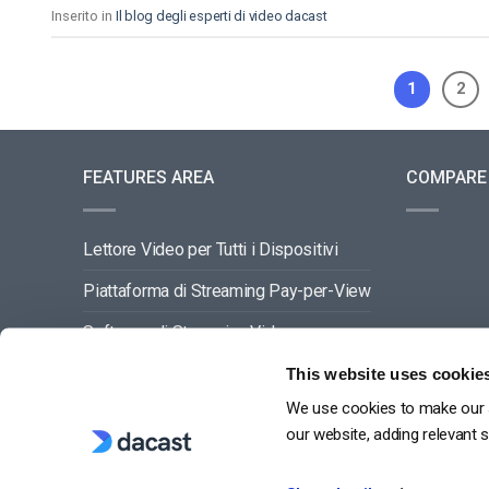
Inserito in
Il blog degli esperti di video dacast
1
2
FEATURES AREA
COMPARE
Lettore Video per Tutti i Dispositivi
Piattaforma di Streaming Pay-per-View
Software di Streaming Video
Gestione dei Contenuti Video
This website uses cookie
We use cookies to make our s
VEDI TUTTO
our website, adding relevant 