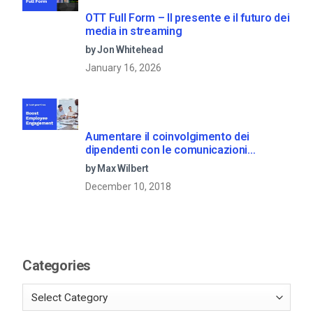
OTT Full Form – Il presente e il futuro dei
media in streaming
by Jon Whitehead
January 16, 2026
Aumentare il coinvolgimento dei
dipendenti con le comunicazioni
aziendali in live streaming
by Max Wilbert
December 10, 2018
Categories