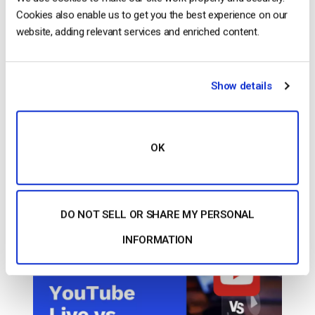
Cookies also enable us to get you the best experience on our
Inserito in
Il blog degli esperti di video dacast
website, adding relevant services and enriched content.
Show details
Il blog degli esperti di video
dacast
Confronto tra YouTube Live e Facebook
OK
Live e tra le migliori piattaforme video
alternative [2023 Update]
DO NOT SELL OR SHARE MY PERSONAL
PUBBLICATO IL
JUNE 25, 2026
INFORMATION