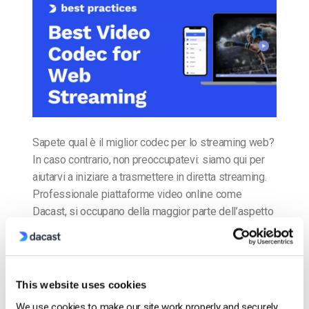
Sapete qual è il miglior codec per lo streaming web?
In caso contrario, non preoccupatevi: siamo qui per
aiutarvi a iniziare a trasmettere in diretta streaming.
Professionale piattaforme video online come
Dacast, si occupano della maggior parte dell’aspetto
tecnico del live streaming. Tuttavia, è sempre una
buona idea capire che cosa succede dietro le quinte
[…]
This website uses cookies
CONTINUA A LEGGERE
→
We use cookies to make our site work properly and securely.