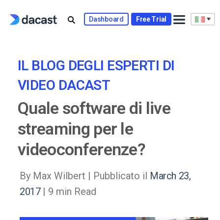
Skip
to
Dashboard
Free Trial
content
IL BLOG DEGLI ESPERTI DI
VIDEO DACAST
Quale software di live
streaming per le
videoconferenze?
By Max Wilbert |
Pubblicato il
March 23,
2017
| 9 min Read