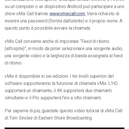
su un computer o un dispositivo Android può partecipare a uno
show vMix Call tramite
www.vmixcall.com.
Verrà richiesto di
inserire una password (fornita dall’utente) e il proprio nome. A
questo punto è possibile avviare la chiamata.
vMix Call consente anche di impostare “Feed di ritorno
(all’ospite)”, in modo da poter selezionare una sorgente audio,
una sorgente video e la larghezza di banda assegnata al feed
di ritorno.
vMix è disponibile in sei edizioni. I tre livelli superiori del
software supporteranno la funzione di chiamata vMix. L’HD
supporterà un chiamante, il 4K supporterà due chiamanti
simultanei e il Pro supporterà fino a otto chiamanti.
Per saperne di più, guardate questo video tutorial di vMix Call
di Tom Sinclair di Eastern Shore Broadcasting.