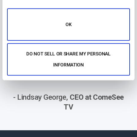
“L’assistenza offerta da
Dacast è particolarmente
OK
buona rispetto ad altri
fornitori di streaming, il
DO NOT SELL OR SHARE MY PERSONAL
che li rende una scelta
INFORMATION
chiara per la mia azienda”.
- Lindsay George,
CEO at ComeSee
TV