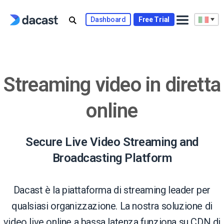
Skip
to
Dashboard
Free Trial
content
Streaming video in diretta
online
Secure Live Video Streaming and
Broadcasting Platform
Dacast è la piattaforma di streaming leader per
qualsiasi organizzazione. La nostra soluzione di
video live online a bassa latenza funziona su CDN di