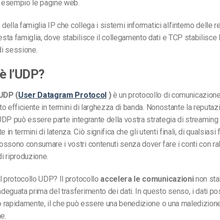
d esempio le pagine web.
 della famiglia IP che collega i sistemi informatici all’interno delle r
ta famiglia, dove stabilisce il collegamento dati e TCP stabilisce 
i sessione.
è l’UDP
?
UDP (
User Datagram Protocol
)
è un protocollo di comunicazione
lto efficiente in termini di larghezza di banda. Nonostante la reputaz
, UDP può essere parte integrante della vostra strategia di streaming
e in termini di latenza. Ciò significa che gli utenti finali, di qualsiasi
ssono consumare i vostri contenuti senza dover fare i conti con ra
di riproduzione.
l protocollo UDP? Il protocollo
accelera le comunicazioni
non sta
eguata prima del trasferimento dei dati. In questo senso, i dati 
to rapidamente, il che può essere una benedizione o una maledizio
e.