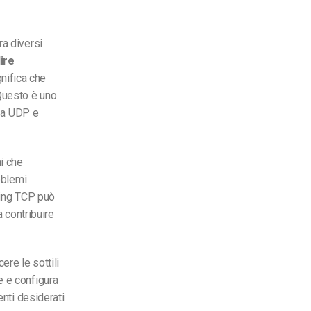
ra diversi
lire
ignifica che
 Questo è uno
e a UDP e
i che
oblemi
aming TCP può
a contribuire
ere le sottili
e e configura
enti desiderati