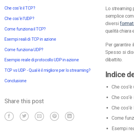
Lo streaming p
Che cos'è il TCP
?
semplice come 
Che cos'è l'UDP
?
diversi
formati
Come funziona il TCP?
qualità chiara
Esempi reali di TCP in azione
Per garantire 
Come funziona UDP?
Spesso si disc
dibattito.
Esempio reale di protocollo UDP in azione
TCP vs UDP
- Qual è il migliore per lo streaming?
Indice d
Conclusione
Che cos’è 
Che cos’è 
Share this post
Che cos’è 
Come funz
Esempi rea