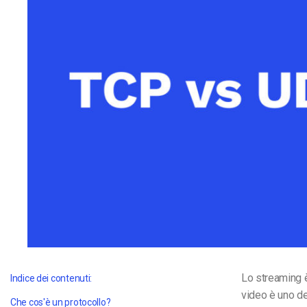
Video CMS
Privacy e Sicurezza
Lo streaming è
Indice dei contenuti:
video è uno de
Che cos'è un protocollo?