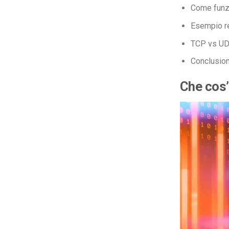
Come funz
Esempio re
TCP vs UDP
Conclusio
Che cos’