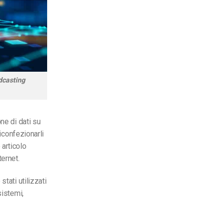
adcasting
ne di dati su
riconfezionarli
articolo
ternet.
tati utilizzati
sistemi,