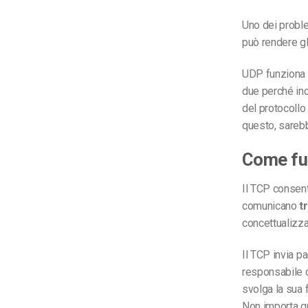
Uno dei problem
può rendere gli
UDP funziona i
due perché inc
del protocollo 
questo, sarebb
Come fu
Il TCP consent
comunicano
t
concettualizza
Il TCP invia pa
responsabile d
svolga la sua 
Non importa qu