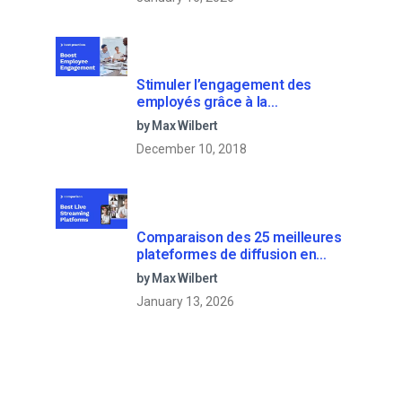
Stimuler l’engagement des
employés grâce à la
communication d’entreprise en
by Max Wilbert
direct
December 10, 2018
Comparaison des 25 meilleures
plateformes de diffusion en
direct en 2025
by Max Wilbert
January 13, 2026