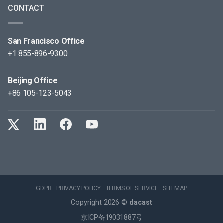
CONTACT
San Francisco Office
+1 855-896-9300
Beijing Office
+86 105-123-5043
GDPR
PRIVACY POLICY
TERMS OF SERVICE
SITEMAP
Copyright 2026 ©
dacast
京ICP备19031887号