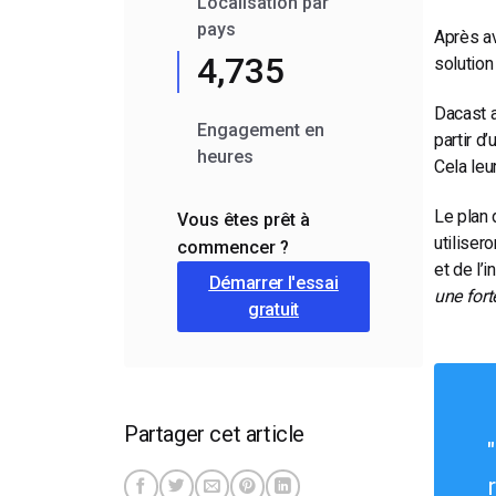
Localisation par
pays
Après av
4,735
solution
Dacast a
Engagement en
partir d
heures
Cela leu
Le plan 
Vous êtes prêt à
utiliser
commencer ?
et de l’
Démarrer l'essai
une fort
gratuit
Partager cet article