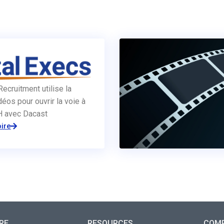
Recruitment utilise la
éos pour ouvrir la voie à
RH avec Dacast
oire
RE
RESOURCES
COM