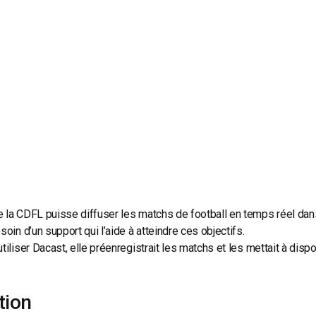
Monétisation vidéo
té
Marketing vidéo
 la CDFL puisse diffuser les matchs de football en temps réel dans 
esoin d’un support qui l’aide à atteindre ces objectifs.
utiliser Dacast, elle préenregistrait les matchs et les mettait à di
tion