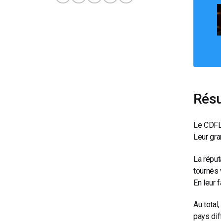
Résu
Le CDFL 
Leur gra
La réput
tournés 
En leur 
Au total
pays dif