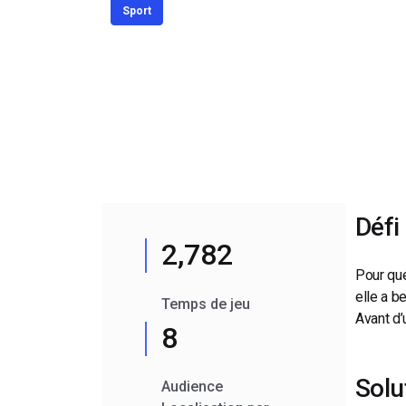
Sport
d’apprentissage en ligne
CMS vidéo
Confidentialité et sécuri
Défi
2,782
Pour que
elle a b
Temps de jeu
Avant d’
8
Solu
Audience