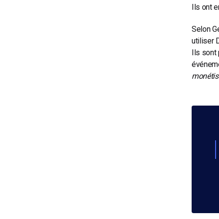
Ils ont 
Selon Ge
utiliser
Ils sont
événeme
monétise