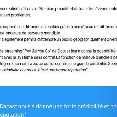
oir réalisé qu’il devait être plus proactif et diffuser les événemen
 à ses problèmes.
 proposé une diffusion en continu grâce à son réseau de diffusion d
’une structure de serveurs mondiale.
r a également permis d’atteindre un public géographiquement divers
de streaming “Pay As You Go” de Dacast leur a donné la possibilité 
ont avec le système sans contrat.
La fonction de marque blanche a p
intégrer à son site web, ce qui lui confère une grande crédibilité.
Geor
e crédibilité et nous a laissé une bonne réputation”.
Dacast nous a donné une forte crédibilité et n
réputation.