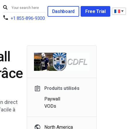
Dashboard
Free Trial
+1 855-896-9300
ll
râce
Produits utilisés
Paywall
n direct
VODs
acile à
North America