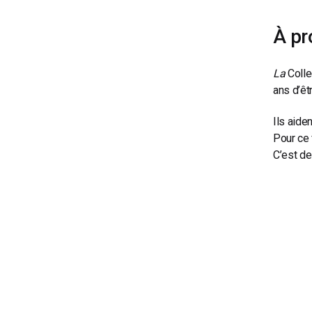
À pr
La
Colle
ans d’êt
Ils aide
Pour ce 
C’est de