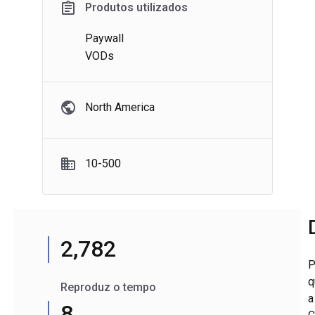
Produtos utilizados
Paywall
VODs
North America
10-500
2,782
P
q
Reproduz o tempo
a
8