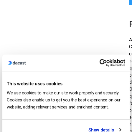
A
C
c
n
a
p
d
This website uses cookies
D
We use cookies to make our site work properly and securely.
q
Cookies also enable us to get you the best experience on our
f
website, adding relevant services and enriched content.
o
a
n
Show details
d