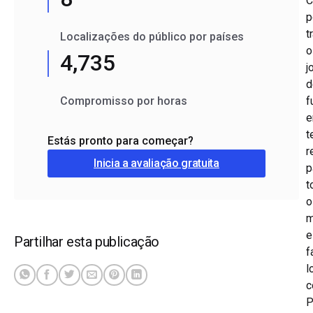
C
p
t
Localizações do público por países
o
4,735
j
d
Compromisso por horas
f
t
Estás pronto para começar?
r
Inicia a avaliação gratuita
p
t
o
m
e
Partilhar esta publicação
f
l
c
P