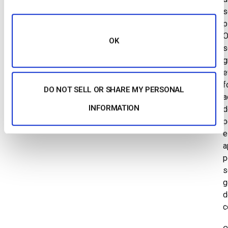
s
p
OK
s
g
e
f
DO NOT SELL OR SHARE MY PERSONAL
a
INFORMATION
d
p
e
a
p
s
g
d
c