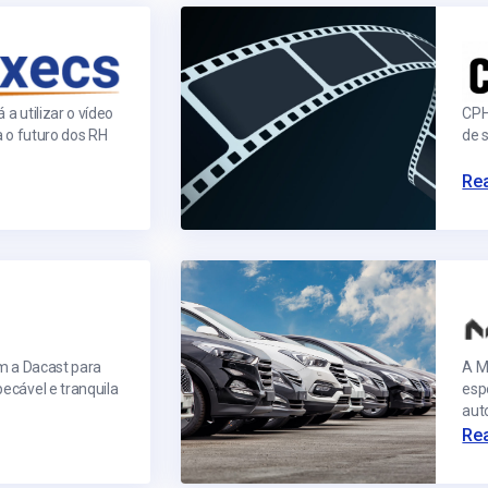
line
Análise de Vídeo
Monetização de Vídeo
a
Marketing em Vídeo
 a utilizar o vídeo
CPH
a o futuro dos RH
de 
Rea
m a Dacast para
A M
ecável e tranquila
esp
aut
Rea