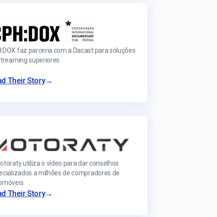
:DOX faz parceria com a Dacast para soluções
streaming superiores
→
d Their Story
otoraty utiliza o vídeo para dar conselhos
ecializados a milhões de compradores de
omóveis
→
d Their Story