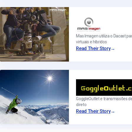
Mas Imagen utiliza o Dacast pa
virtuais e híbridos
→
Read Their Story
GoggleOutlet e transmissões d
direto
→
Read Their Story