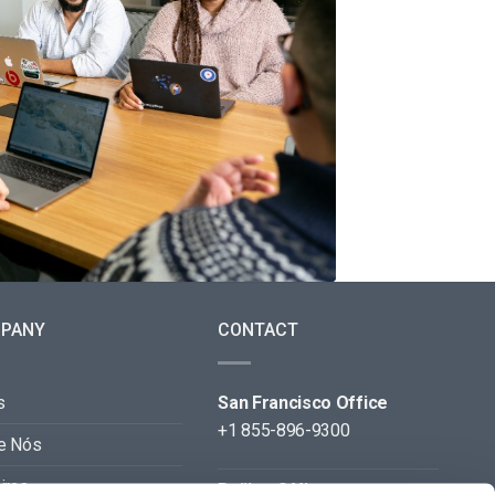
PANY
CONTACT
s
San Francisco Office
+1 855-896-9300
e Nós
iras
Beijing Office