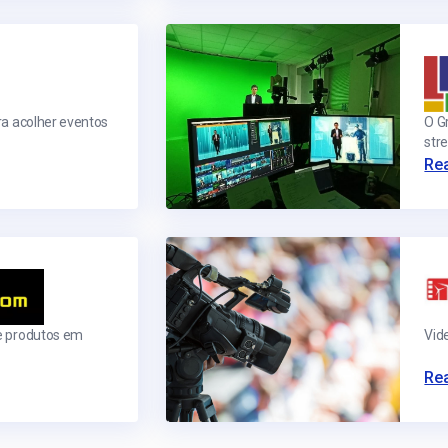
ra acolher eventos
O G
str
Rea
e produtos em
Vid
Rea