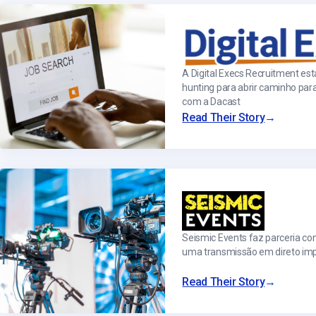
Alojamento de Vídeo On
Video CMS
Privacidade e Seguranç
A Digital Execs Recruitment está
hunting para abrir caminho par
com a Dacast
→
Read Their Story
Seismic Events faz parceria co
uma transmissão em direto imp
→
Read Their Story