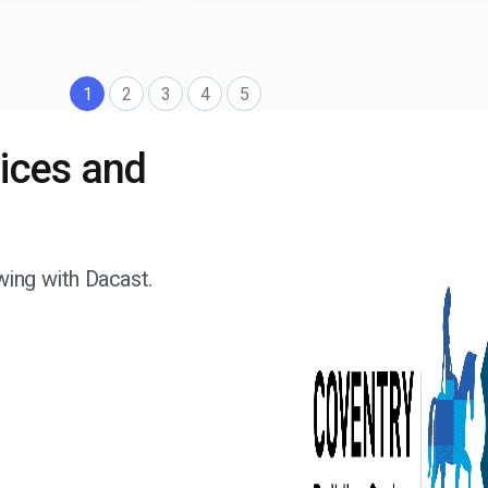
1
2
3
4
5
vices and
wing with Dacast.