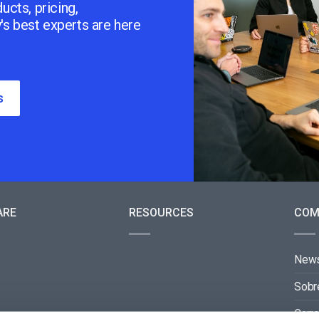
ucts, pricing,
y's best experts are here
s
ARE
RESOURCES
COM
New
Sobr
Carre