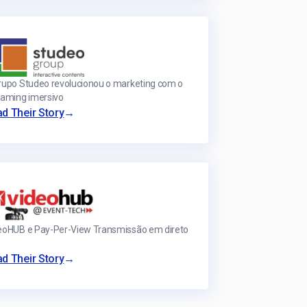
rupo Studeo revolucionou o marketing com o
eaming imersivo
→
d Their Story
eoHUB e Pay-Per-View Transmissão em direto
→
d Their Story