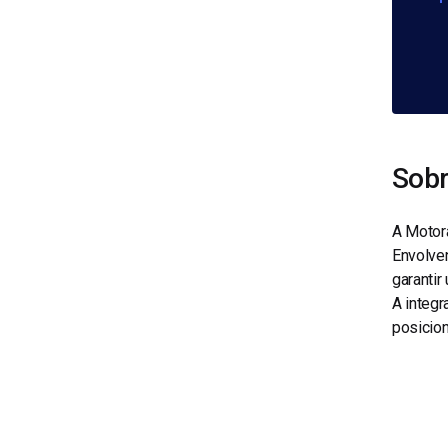
Sobr
A Motora
Envolven
garantir
A integr
posicion