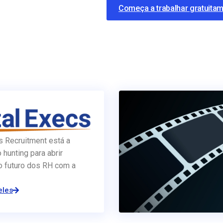
Começa a trabalhar gratuita
s Recruitment está a
o hunting para abrir
o futuro dos RH com a
eles