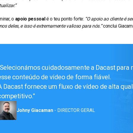
tualizar.”
minar, o
apoio pessoal
é o teu ponto forte:
“O apoio ao cliente é s
os deles, e isso é extremamente valioso para nós.”
conclui Giacam
Selecionámos cuidadosamente a Dacast para n
esse conteúdo de vídeo de forma fiável.
A Dacast fornece um fluxo de vídeo de alta qua
competitivo.
Johny Giacaman
- DIRECTOR GERAL