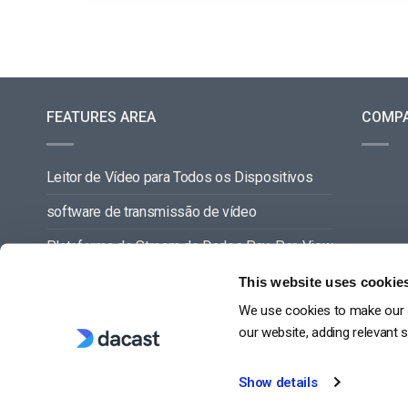
FEATURES AREA
COMP
Leitor de Vídeo para Todos os Dispositivos
software de transmissão de vídeo
Plataforma de Stream de Dados Pay-Per-View
Gestão de Conteúdos de Vídeo
This website uses cookie
We use cookies to make our s
VER TUDO
our website, adding relevant 
Show details