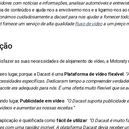
ores com notícias e informações, analisar automóveis e entrevista
ia de conteúdos e ajuda-nos a envolvermo-nos e a ligarmo-nos ao 
ionámos cuidadosamente a dacast para nos ajudar a fornecer todo 
t fornece um serviço de alta qualidade
fluxo de vídeo
a um preço m
ução
isfazer as suas necessidades de alojamento de vídeo, a Motoraty r
iro lugar, porque a Dacast é uma
Plataforma de vídeo flexível
:
“
cessidades específicas. Dedicaram tempo a compreender verdadeir
acote era adequado para nós. É uma oferta muito flexível que se 
ndo lugar,
Publicidade em vídeo
:
“O Dacast suporta publicidade e
ídeos e aumentar as nossas receitas.”
 aplicação é qualificada como
fácil de utilizar
:
“O Dacast é muito fác
es com uma rapidez incrível. A plataforma Dacast devia receber um 