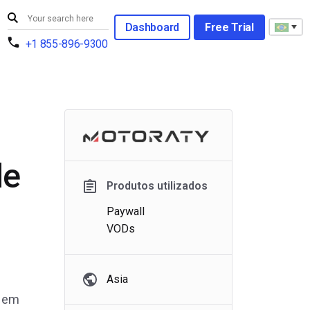
Dashboard
Free Trial
+1 855-896-9300
de
Produtos utilizados
Paywall
VODs
Asia
s em