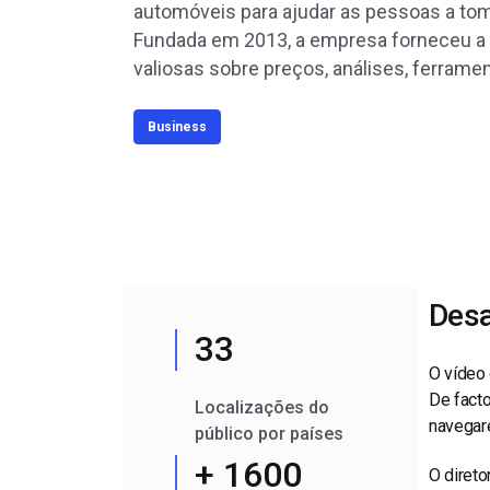
Alojamento de Vídeo On
automóveis para ajudar as pessoas a to
Fundada em 2013, a empresa forneceu a
Video CMS
valiosas sobre preços, análises, ferrame
Privacidade e Seguranç
Business
Desa
33
O vídeo
De facto
Localizações do
navegar
público por países
+ 1600
O direto