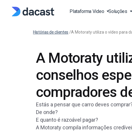
Plataforma Video
Soluções
Histórias de clientes
/
A Motoraty utiliza o vídeo para
Stream Live Vídeo
Transmissão de Evento
Video API
Blog
Vivo
A Motoraty utili
Plataforma de Streami
Documentação API de 
Imprensa EN
Vivo
Vivo Aulas de Fitness a
EN
Estudo de Casos EN
conselhos espec
Plataforma de Vídeo On
Transmita Desportos ao
Documentação API do L
(OVP)
EN
Produção e Publicação
Base de Conhecimento
Over-the-Top (OTT)
SDK EN
compradores d
FAQ EN
Video on Demand (VOD
Igrejas e Casas de Culto
Estás a pensar que carro deves comprar
RTPM Streaming Platf
Governos e Municípios
De onde?
HTTP Live Streaming pl
Instituições de Educaçã
E quanto é razoável pagar?
Learning
A Motoraty compila informações credívei