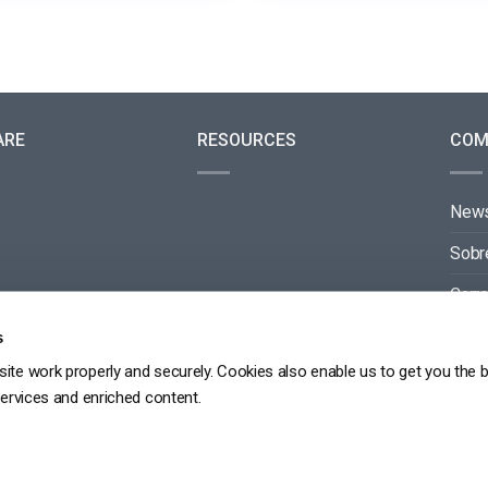
ARE
RESOURCES
COM
New
Sobr
Carre
Cont
s
ite work properly and securely. Cookies also enable us to get you the 
Parc
services and enriched content.