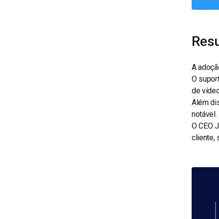
Resu
A adoção
O supor
de vídeo
Além di
notável.
O CEO J
cliente,