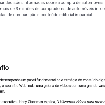
line
Análise de Vídeo
mar decisões informadas sobre a compra de automóveis.
 mais de 3 milhões de compradores de automóveis info
Monetização de Vídeo
ntas de comparação e conteúdo editorial imparcial.
a
Marketing em Vídeo
fio
 desempenha um papel fundamental na estratégia de conteúdo digit
, o seu sítio Web inclui uma galeria de vídeos com uma grande va
em.
r executivo Johny Giacaman explica,
“Utilizamos vídeos para promo