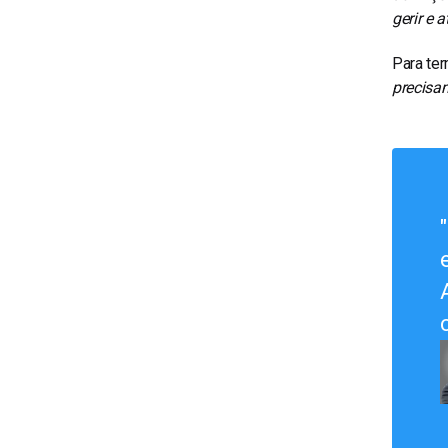
gerir e a
Para ter
precisam