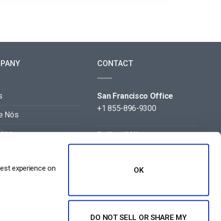
PANY
CONTACT
s
San Francisco Office
+1 855-896-9300
e Nós
iras
Beijing Office
+86 105-123-5043
acto
best experience on
OK
eiros
DO NOT SELL OR SHARE MY