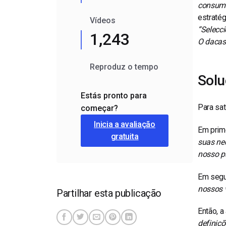
consumid
estratég
Vídeos
“Selecc
1,243
O dacas
Reproduz o tempo
Sol
Estás pronto para
Para sat
começar?
Inicia a avaliação
Em prime
gratuita
suas ne
nosso p
Em segu
nossos v
Partilhar esta publicação
Então, a
definiçõ